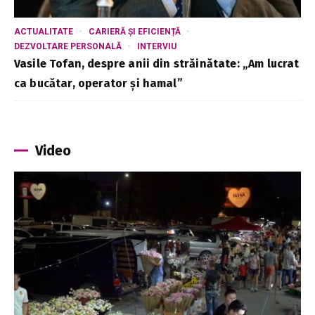
ACTUALITATE
CARIERĂ ȘI EFICIENȚĂ
DEZVOLTARE PERSONALĂ
INTERVIU
Vasile Tofan, despre anii din străinătate: „Am lucrat
ca bucătar, operator și hamal”
Video