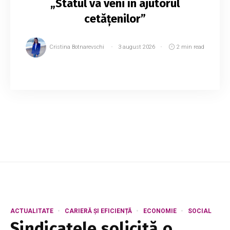
„Statul va veni în ajutorul
cetățenilor”
Cristina Botnarevschi
3 august 2026
2 min read
Consumatorii de gaze naturale ar putea
beneficia din nou de compensații, care vor fi
aplicate direct în facturile pentru consumul de
gaze. Potrivit președintelui Parlamentului, ...
ACTUALITATE
CARIERĂ ȘI EFICIENȚĂ
ECONOMIE
SOCIAL
Sindicatele solicită o