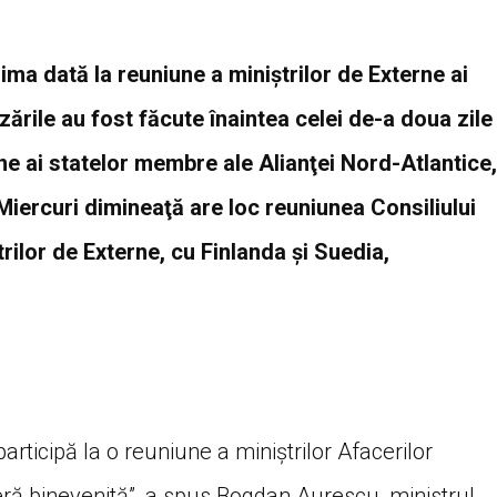
ma dată la reuniune a miniştrilor de Externe ai
ările au fost făcute înaintea celei de-a doua zile
rne ai statelor membre ale Alianţei Nord-Atlantice,
Miercuri dimineaţă are loc reuniunea Consiliului
rilor de Externe, cu Finlanda şi Suedia,
rticipă la o reuniune a miniştrilor Afacerilor
eră binevenită”, a spus Bogdan Aurescu, ministrul