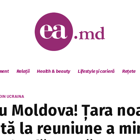
sment
Relații
Health & beauty
Lifestyle și carieră
Rețete
DIN UCRAINA
 Moldova! Țara noa
ă la reuniune a min