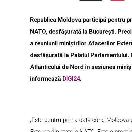
Republica Moldova participă pentru pri
NATO, desfășurată la București. Preciz
a reuniunii miniştrilor Afacerilor Exte
desfăşurată la Palatul Parlamentului. 
Atlanticului de Nord în sesiunea minişt
informează
DIGI24
.
„Este pentru prima dată când Moldova pa
Externe din statele NATO. Este o premi