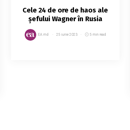
Cele 24 de ore de haos ale
șefului Wagner în Rusia
EA.md
25 iunie 2023
5 min read
Timp de o noapte și o zi lungă de iunie,
celebrul lider mercenar al Rusiei, Evgheni
Prigojin, a organizat o aparentă insurecție,
trimițând un convoi blindat către
Moscova și ridicâ...