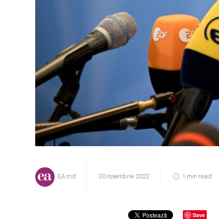
EA.md
30 noiembrie 2022
1 min read
Save