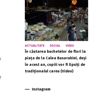
ACTUALITATE
SOCIAL
VIDEO
În căutarea buchetelor de flori la
u
piața de la Calea Basarabiei, deși
în acest an, copiii vor fi lipsiți de
tradiționalul careu (Video)
r
Instagram