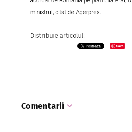
acordat de România pe plan bilateral, u
ministrul, citat de Agerpres.
Distribuie articolul:
Save
Comentarii