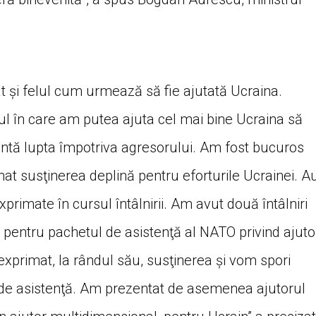
at și felul cum urmează să fie ajutată Ucraina.
l în care am putea ajuta cel mai bine Ucraina să
zintă lupta împotriva agresorului. Am fost bucuros
rimat susţinerea deplină pentru eforturile Ucrainei. A
rimate în cursul întâlnirii. Am avut două întâlniri
t pentru pachetul de asistenţă al NATO privind ajuto
exprimat, la rândul său, susţinerea şi vom spori
r de asistenţă. Am prezentat de asemenea ajutorul