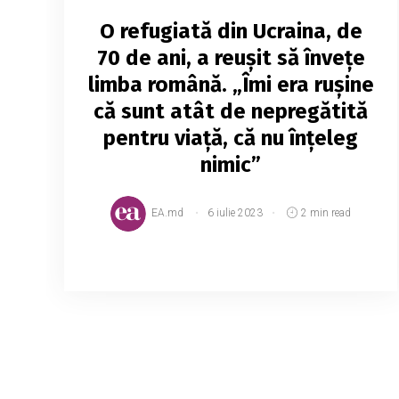
O refugiată din Ucraina, de
70 de ani, a reușit să învețe
limba română. „Îmi era rușine
că sunt atât de nepregătită
pentru viață, că nu înțeleg
nimic”
EA.md
6 iulie 2023
2 min read
După începerea războiului în februarie
2022, mulți ucraineni au fost forțați să-și
părăsească casa și să se refugieze în
Republica Moldova, cu bagaje
minuscule. Zinaida, femeia în ...