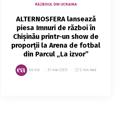
RĂZBOIUL DIN UCRAINA
ALTERNOSFERA lansează
piesa Imnuri de război în
Chișinău printr-un show de
proporții la Arena de fotbal
din Parcul „La izvor”
EA.md
31 mai 2023
2 min read
ALTERNOSFERA, una dintre cele mai
iubite formații de rock și alternative din
Republica Moldova a lansat pe 24
februarie 2023, la un an de la invazia
Rusiei asupra Ucrainei, single-...