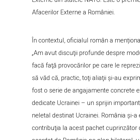
Afacerilor Externe a României.
În contextul, oficialul român a mențion
„Am avut discuţii profunde despre modu
facă faţă provocărilor pe care le repre
să văd că, practic, toţi aliaţii şi-au exp
fost o serie de angajamente concrete exp
dedicate Ucrainei – un sprijin importan
neletal destinat Ucrainei. România şi-a 
contribuţia la acest pachet cuprinzăto