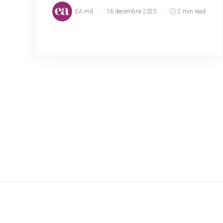
EA.md
16 decembrie 2025
2 min read
Tradiții și obiceiuri de Crăciun. Una dintre
superstițiile de care țin cont toți
credincioșii este aceea că în ziua de
Crăciun nimeni nu are voie să se certe, să
se supere și mai a...