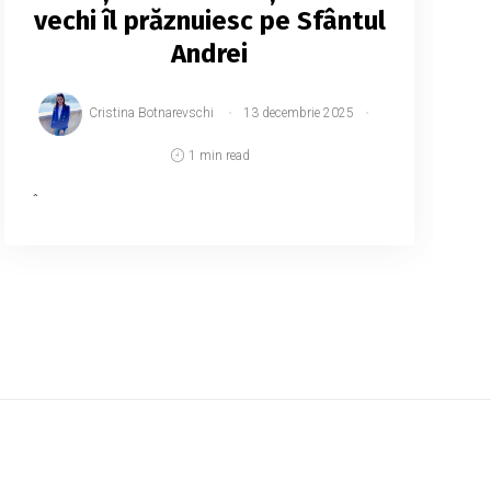
vechi îl prăznuiesc pe Sfântul
Andrei
Cristina Botnarevschi
13 decembrie 2025
1 min read
În tradiția populară, această zi marchează
începutul iernii, fiind cunoscută în
calendarul popular sub denumirea de
Sântandrei Cap-de-Iarnă, informează
MOLDPRES. Potrivit tradiț...