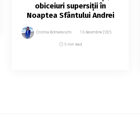
obiceiuri supersiții în
Noaptea Sfântului Andrei
Cristina Botnarevschi
13 decembrie 2025
5 min read
Sărbătoarea Sfântului Apostol Andrei
(nume care derivă din cuvântul grecesc
Andreas, care înseamnă "viteaz" sau
"bărbătesc") apare pe 30 noiembrie în
calendarele ortodox, romano-ca...