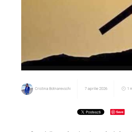
Cristina Botnarevschi
7 aprilie 2026
1 
Save