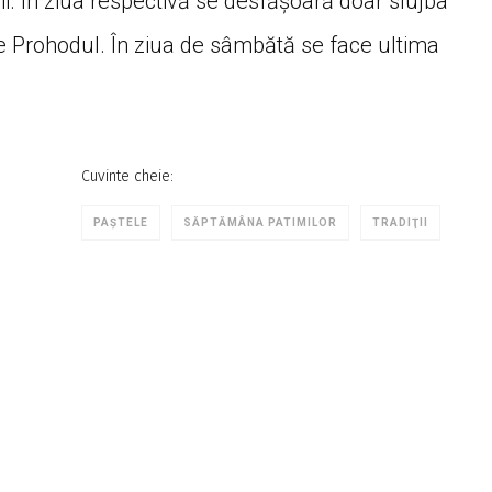
hii. În ziua respectivă se desfășoară doar slujba
e Prohodul. În ziua de sâmbătă se face ultima
Cuvinte cheie:
PAȘTELE
SĂPTĂMÂNA PATIMILOR
TRADIŢII