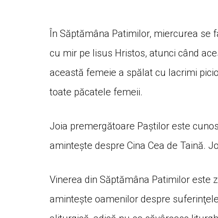
În Săptămâna Patimilor, miercurea se f
cu mir pe Iisus Hristos, atunci când ace
această femeie a spălat cu lacrimi picio
toate păcatele femeii.
Joia premergătoare Paştilor este cunos
aminteşte despre Cina Cea de Taină. Joi s
Vinerea din Săptămâna Patimilor este ziua
aminteşte oamenilor despre suferinţele