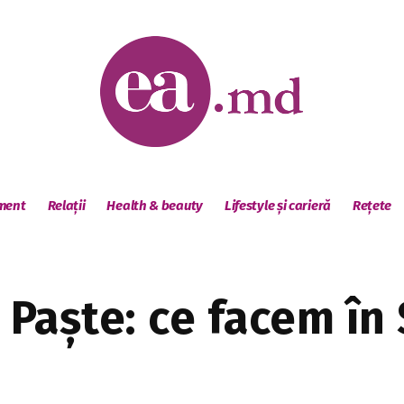
sment
Relații
Health & beauty
Lifestyle și carieră
Rețete
u Paște: ce facem î