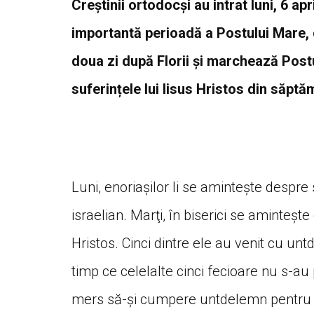
Creștinii ortodocși au intrat luni, 6 ap
importantă perioadă a Postului Mare, 
doua zi după Florii și marchează Post
suferințele lui Iisus Hristos din săpt
Luni, enoriaşilor li se aminteşte despr
israelian. Marţi, în biserici se aminteşt
Hristos. Cinci dintre ele au venit cu unt
timp ce celelalte cinci fecioare nu s-au
mers să-şi cumpere untdelemn pentru c