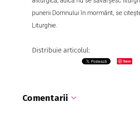
aliturgică, adică nu se săvârșesc liturg
punerii Domnului în mormânt, se citeșt
Liturghie.
Distribuie articolul:
Save
Comentarii