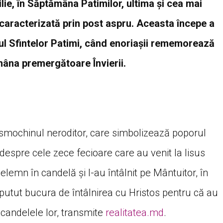
rilie, în Săptămâna Patimilor, ultima și cea mai
caracterizată prin post aspru. Aceasta începe a
ul Sfintelor Patimi, când enoriașii rememorează
ămâna premergătoare Învierii.
e smochinul neroditor, care simbolizează poporul
e despre cele zece fecioare care au venit la Iisus
delemn în candelă şi l-au întâlnit pe Mântuitor, în
 putut bucura de întâlnirea cu Hristos pentru că au
andelele lor, transmite
realitatea.md
.