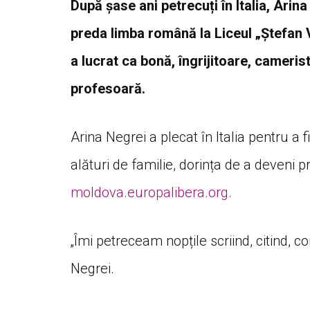
După șase ani petrecuți în Italia, Arina
preda limba română la Liceul „Ștefan Vo
a lucrat ca bonă, îngrijitoare, cameris
profesoară.
Arina Negrei a plecat în Italia pentru a f
alături de familie, dorința de a deveni p
moldova.europalibera.org
.
„Îmi petreceam nopțile scriind, citind, 
Negrei.