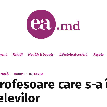
sment
Relații
Health & beauty
Lifestyle și carieră
Rețete
ONALĂ
HOBBY
INTERVIU
ofesoare care s-a î
elevilor