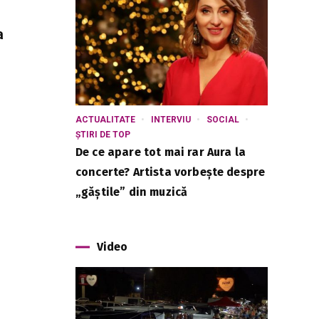
a
ACTUALITATE
INTERVIU
SOCIAL
ȘTIRI DE TOP
i
De ce apare tot mai rar Aura la
concerte? Artista vorbește despre
„găștile” din muzică
Video