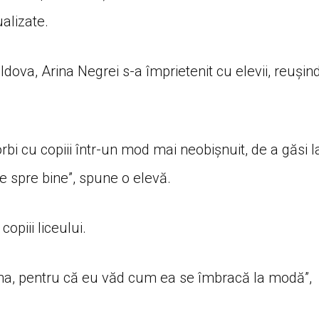
alizate.
dova, Arina Negrei s-a împrietenit cu elevii, reușin
bi cu copiii într-un mod mai neobișnuit, de a găsi l
e spre bine”, spune o elevă.
opiii liceului.
ina, pentru că eu văd cum ea se îmbracă la modă”,