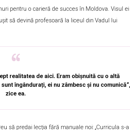
anuri pentru o carieră de succes în Moldova. Visul ei
eușit să devină profesoară la liceul din Vadul lui
pt realitatea de aici. Eram obișnuită cu o altă
i sunt îngândurați, ei nu zâmbesc și nu comunică”
zice ea.
eu să predai lecția fără manuale noi: „Curricula s-a