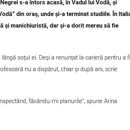
 Negrei s-a întors acasă, în Vadul lui Vodă, și
dă” din oraș, unde și-a terminat studiile. În Itali
tă și manichiuristă, dar și-a dorit mereu să fie
i lângă soțul ei. Deși a renunțat la carieră pentru a f
rofesoară nu a dispărut, chiar și după ani, scrie
conspectând, făcându-mi planurile”, spune Arina