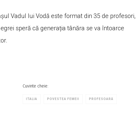
așul Vadul lui Vodă este format din 35 de profesori,
Negrei speră că generația tânăra se va întoarce
or.
Cuvinte cheie:
ITALIA
POVESTEA FEMEII
PROFESOARĂ