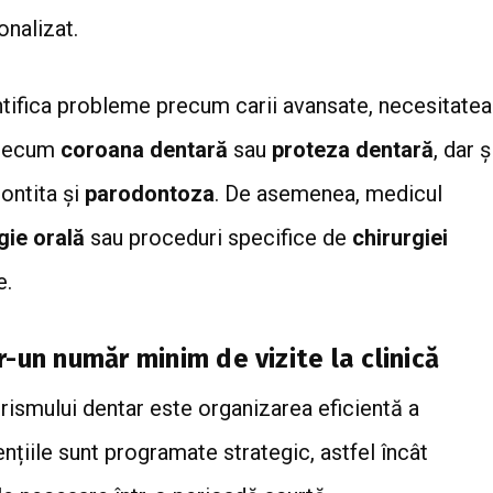
onalizat.
entifica probleme precum carii avansate, necesitatea
 precum
coroana dentară
sau
proteza dentară
, dar ș
ontita și
parodontoza
. De asemenea, medicul
gie orală
sau proceduri specifice de
chirurgiei
e.
-un număr minim de vizite la clinică
urismului dentar este organizarea eficientă a
vențiile sunt programate strategic, astfel încât