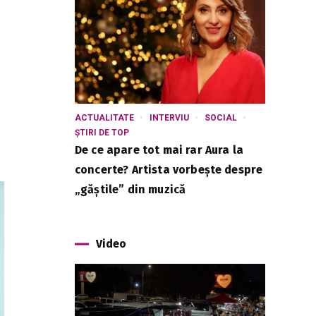
ACTUALITATE
INTERVIU
SOCIAL
ȘTIRI DE TOP
De ce apare tot mai rar Aura la
concerte? Artista vorbește despre
„găștile” din muzică
Video