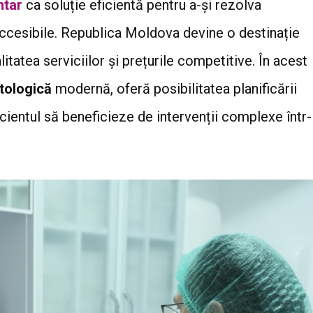
ntar
ca soluție eficientă pentru a-și rezolva
accesibile. Republica Moldova devine o destinație
itatea serviciilor și prețurile competitive. În acest
tologică
modernă, oferă posibilitatea planificării
acientul să beneficieze de intervenții complexe într-