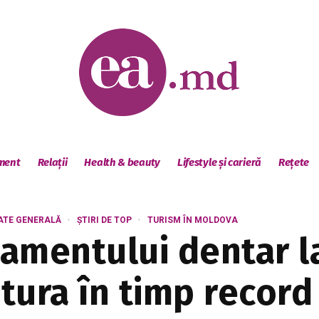
sment
Relații
Health & beauty
Lifestyle și carieră
Rețete
ATE GENERALĂ
ȘTIRI DE TOP
TURISM ÎN MOLDOVA
tamentului dentar l
ntura în timp recor