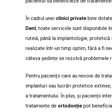
pacientul să beneficieze de tratamentel
În cadrul unei
clinici private
bine dotate
Dent
, toate serviciile sunt disponibile 
rutină, până la implantologie, protetică 
realizate într-un timp optim, fără a fi 
câteva ședințe se rezolvă problemele ra
Pentru pacienții care au nevoie de tra
implanturi sau lucrări protetice extins
a tratamentului. În plus, și pacienții int
tratamente de
ortodonție
pot beneficia 