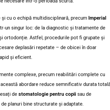
e necesare într-o perioadă scurtă.
 și cu o echipă multidisciplinară, precum
Imperial
într-un singur loc: de la diagnostic și tratamente de
și ortodonție. Astfel, procedurile pot fi grupate și
necesare deplasări repetate – de obicei în doar
pid și eficient.
tamente complexe, precum reabilitări complete cu
e, această abordare reduce semnificativ durata total
eresați de
stomatologie pentru copii
sau de
de planuri bine structurate și adaptate.