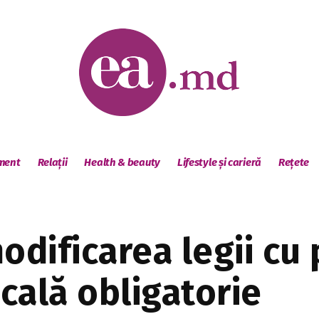
sment
Relații
Health & beauty
Lifestyle și carieră
Rețete
odificarea legii cu p
cală obligatorie