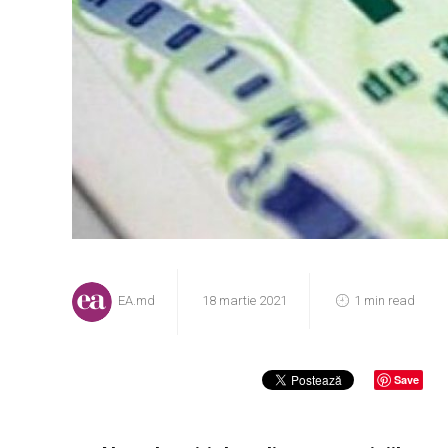
EA.md
18 martie 2021
1 min read
Save