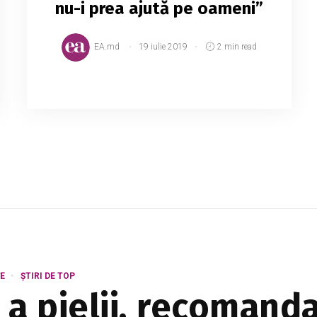
nu-i prea ajută pe oameni”
EA.md
19 iulie 2019
2 min read
Deși ar trebui să includă absolut toate
investigațiile medicale, polița de asigurare
care le este pusă la dispoziție pacienților
din Moldova își face treaba doar parțial.
Ministra ...
E
ȘTIRI DE TOP
a pielii, recomandat