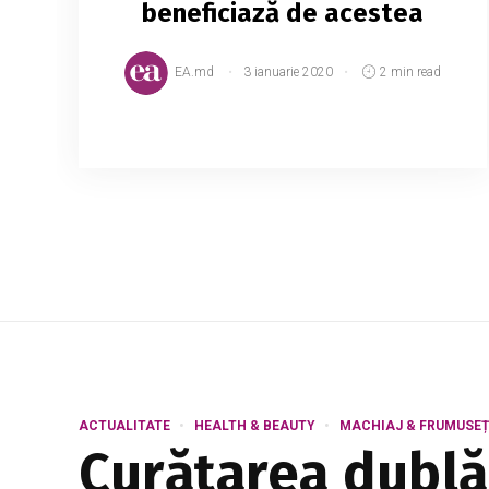
beneficiază de acestea
EA.md
3 ianuarie 2020
2 min read
Compania Naţională de Asigurări în
Medicină (CNAM) a dat start procesului
de achitare a primei de asigurare
obligatorie de asistenţă medicală (AOAM)
în sumă fixă pentru anul 2020. ...
ACTUALITATE
HEALTH & BEAUTY
MACHIAJ & FRUMUSEȚ
Curățarea dublă 