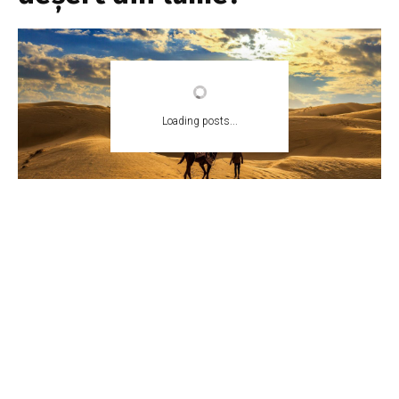
Loading posts...
EA.md
6 iunie 2022
2 min read
Tweet
Deșertul Thar, numit și Marele Deșert Indian,
este o regiune aridă de dealuri nisipoase