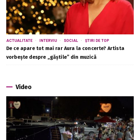
ACTUALITATE
INTERVIU
SOCIAL
ȘTIRI DE TOP
De ce apare tot mai rar Aura la concerte? Artista
vorbește despre „găștile” din muzică
Video