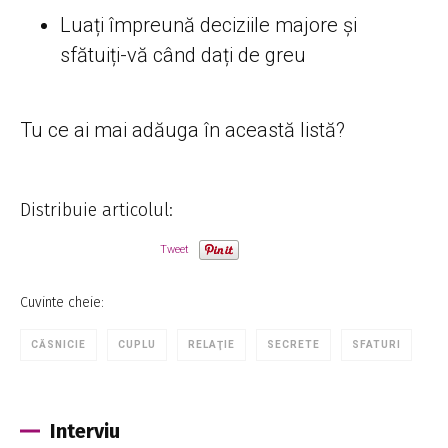
Luați împreună deciziile majore și
sfătuiți-vă când dați de greu
Tu ce ai mai adăuga în această listă?
Distribuie articolul:
Tweet
Cuvinte cheie:
CĂSNICIE
CUPLU
RELAŢIE
SECRETE
SFATURI
Interviu