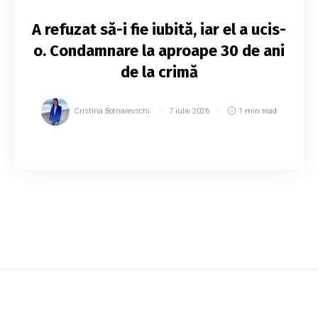
A refuzat să-i fie iubită, iar el a ucis-
o. Condamnare la aproape 30 de ani
de la crimă
Cristina Botnarevschi
7 iulie 2026
1 min read
Un bărbat de 47 de ani a fost condamnat la 12
ani de închisoare într-un penitenciar de tip
închis, fiind găsit vinovat de omor săvârșit cu
deosebită cruzime și de utilizarea unor d...