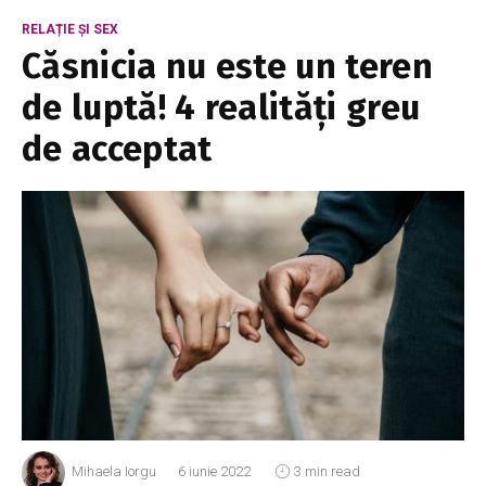
RELAȚIE ȘI SEX
Căsnicia nu este un teren
de luptă! 4 realități greu
de acceptat
Mihaela Iorgu
6 iunie 2022
3 min read