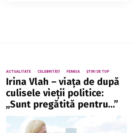
Anastasia Gutium, au împărtășit detalii
emoționante despre cererea în căsătorie.
Cuplul a mărturisit că aceasta a avut loc mult
înainte d...
ACTUALITATE
CELEBRITĂȚI
FEMEIA
ȘTIRI DE TOP
Irina Vlah – viața de după
culisele vieții politice:
„Sunt pregătită pentru…”