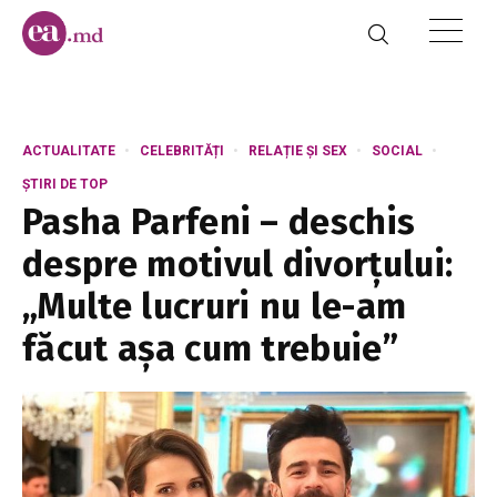
ACTUALITATE
CELEBRITĂȚI
RELAȚIE ȘI SEX
SOCIAL
ȘTIRI DE TOP
Pasha Parfeni – deschis
despre motivul divorțului:
„Multe lucruri nu le-am
făcut așa cum trebuie”