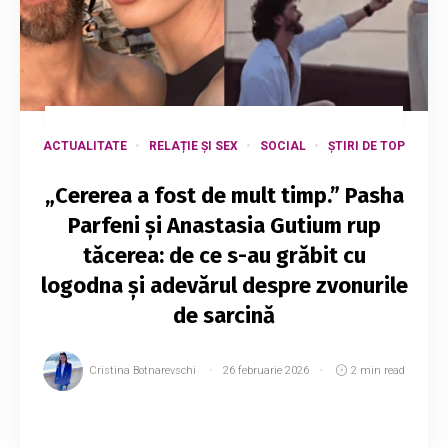
ACTUALITATE
RELAȚIE ȘI SEX
SOCIAL
ȘTIRI DE TOP
„Cererea a fost de mult timp.” Pasha
Parfeni și Anastasia Gutium rup
tăcerea: de ce s-au grăbit cu
logodna și adevărul despre zvonurile
de sarcină
Cristina Botnarevschi
26 februarie 2026
2 min read
Interpretul Pasha Parfeni și logodnica sa,