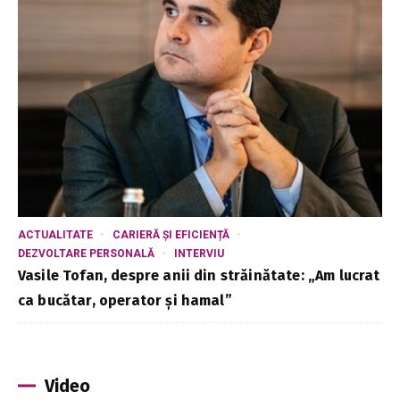
ACTUALITATE
CARIERĂ ȘI EFICIENȚĂ
DEZVOLTARE PERSONALĂ
INTERVIU
Vasile Tofan, despre anii din străinătate: „Am lucrat
ca bucătar, operator și hamal”
Video