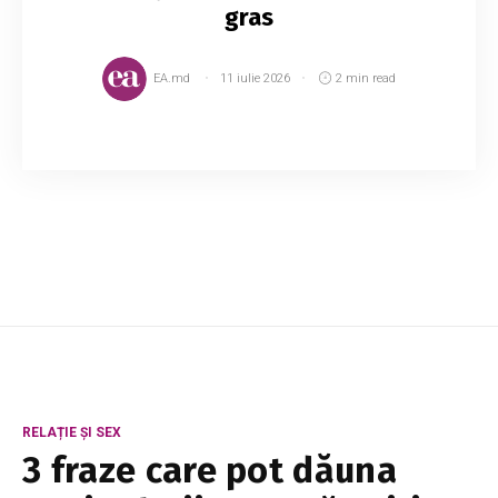
gras
EA.md
11 iulie 2026
2 min read
Ai și tu părul gras? Te înțelegem perfect. Este
foarte enervant, dar avem și o veste bună! Poți
controla, cât de cât, acest lucru. Treptat, vei
reuși să obișnuiești părul să nu se ...
RELAȚIE ȘI SEX
3 fraze care pot dăuna