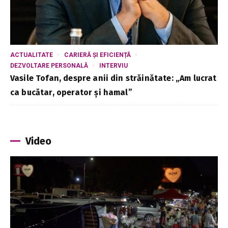
ACTUALITATE
CARIERĂ ȘI EFICIENȚĂ
DEZVOLTARE PERSONALĂ
INTERVIU
Vasile Tofan, despre anii din străinătate: „Am lucrat
ca bucătar, operator și hamal”
Video