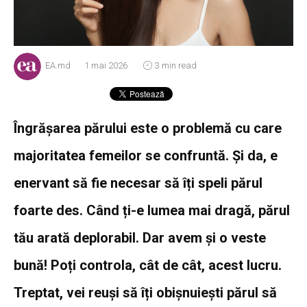
EA.md
1 mai 2026
3 min read
Îngrășarea părului este o problemă cu care
majoritatea femeilor se confruntă. Și da, e
enervant să fie necesar să îți speli părul
foarte des. Când ți-e lumea mai dragă, părul
tău arată deplorabil. Dar avem și o veste
bună! Poți controla, cât de cât, acest lucru.
Treptat, vei reuși să îți obișnuiești părul să