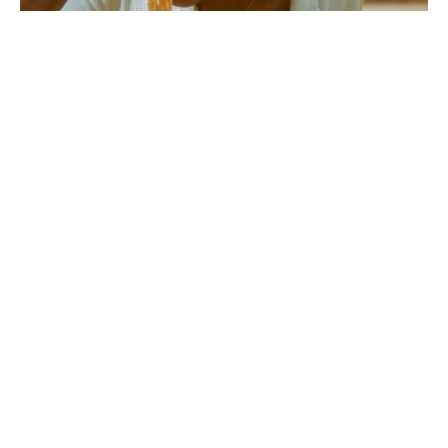
EA.md
1 mai 2026
4 min read
Tweet
Deși trendurile nutriționale actuale determină
majoritatea persoanelor să evite pe cât posibil
consumul de carbohidrați, eliminarea lor
radicală din dietă este o eroare metabolică.