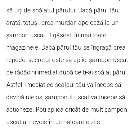
să uiți de spălatul părului. Dacă părul tău
arată, totuși, prea murdar, apelează la un
șampon uscat. Îl găsești în mai toate
magazinele. Dacă părul tău se îngrașă prea
repede, secretul este să aplici șampon uscat
pe rădăcini imediat după ce ți-ai spălat părul.
Astfel, imediat ce scalpul tău va începe să
devină uleios, șamponul uscat va începe să
acționeze. Poți aplica oricât de mult șampon
uscat ai nevoie în următoarele zile.