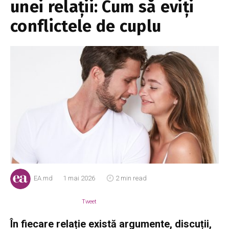
unei relații: Cum să eviți
conflictele de cuplu
EA.md
1 mai 2026
2 min read
Tweet
În fiecare relație există argumente, discuții,