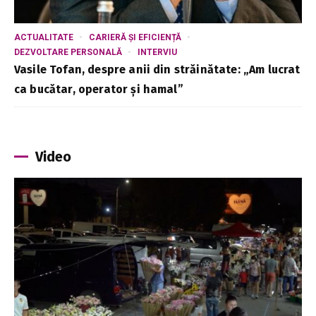
ACTUALITATE
CARIERĂ ȘI EFICIENȚĂ
DEZVOLTARE PERSONALĂ
INTERVIU
Vasile Tofan, despre anii din străinătate: „Am lucrat
ca bucătar, operator și hamal”
Video