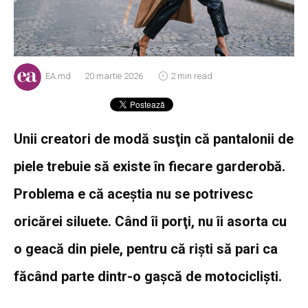
EA.md
20 martie 2026
2 min read
Unii creatori de modă susţin că pantalonii de
piele trebuie să existe în fiecare garderobă.
Problema e că aceştia nu se potrivesc
oricărei siluete. Când îi porţi, nu îi asorta cu
o geacă din piele, pentru că rişti să pari ca
făcând parte dintr-o gaşcă de motociclişti.