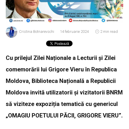
Cristina Botnarevschi
14 februarie 2024
2 min read
Cu prilejul Zilei Naționale a Lecturii și Zilei
comemorării lui Grigore Vieru în Republica
Moldova, Biblioteca Națională a Republicii
Moldova invită utilizatorii și vizitatorii BNRM
să viziteze expoziția tematică cu genericul
„OMAGIU POETULUI PĂCII, GRIGORE VIERU”.