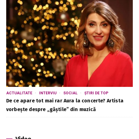
ACTUALITATE
INTERVIU
SOCIAL
ȘTIRI DE TOP
De ce apare tot mai rar Aura la concerte? Artista
vorbește despre „găștile” din muzică
Video