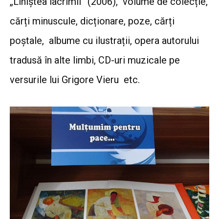
„Liniștea lacrimii” (2006),
volume de colecție,
cărți minuscule, dicționare, poze, cărți
poștale, albume cu ilustrații, opera autorului
tradusă în alte limbi, CD-uri muzicale pe
versurile lui Grigore Vieru etc.