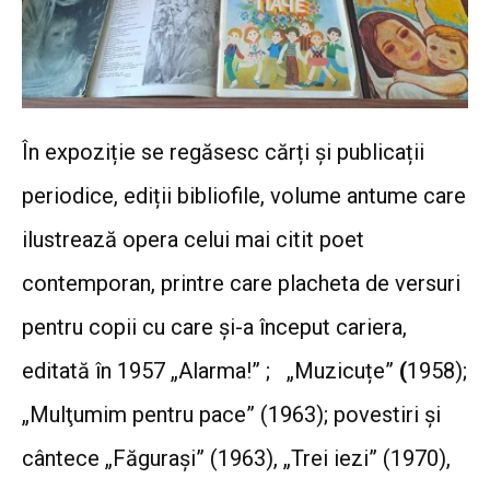
În expoziție se regăsesc cărți și publicații
periodice,
ediții bibliofile, volume antume care
ilustrează opera celui mai citit poet
contemporan, printre care placheta de versuri
pentru copii cu care și-a început cariera,
editată în 1957 „Alarma!”
;
„Muzicuțe”
(
1958);
„Mulţumim pentru pace” (1963); povestiri şi
cântece „Făgurași” (1963), „Trei iezi” (1970),