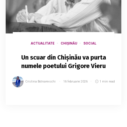
ACTUALITATE
CHIȘINĂU
SOCIAL
Un scuar din Chișinău va purta
numele poetului Grigore Vieru
Cristina Botnarevschi
16 februarie 2026
1 min read
Sâmbătă am marcat 91 de ani de la nașterea lui
Grigore Vieru, unul dintre cei mai mari poeți
români ai secolului XX, autor al unor opere
memorabile despre mamă și iubire. ...