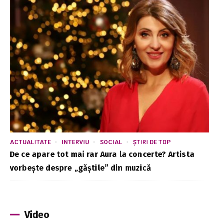
ACTUALITATE
INTERVIU
SOCIAL
ȘTIRI DE TOP
De ce apare tot mai rar Aura la concerte? Artista
vorbește despre „găștile” din muzică
Video