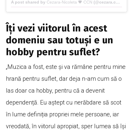
A post shared by
Cezara-Nicoleta 🖤 CCN
(@cezara.cnn) on
F
Îți vezi viitorul în acest
domeniu sau totuși e un
hobby pentru suflet?
„Muzica a fost, este și va rămâne pentru mine
hrană pentru suflet, dar deja n-am cum să o
las doar ca hobby, pentru că a devenit
dependență. Eu aștept cu nerăbdare să scot
în lume definiția propriei mele persoane, iar
vreodată, în viitorul apropiat, sper lumea să își