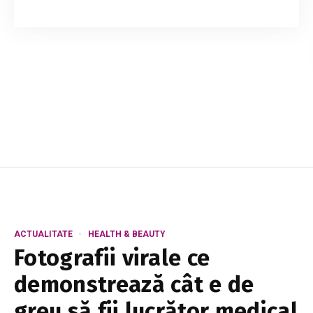
Printre multiplele utilizări pe care le are, dar și
nenumăratele proprietăți pe care le cunoaștem
foarte bine, uleiul de cocos a devenit în mod
rapid unul dintre produsele esențial...
ACTUALITATE
HEALTH & BEAUTY
Fotografii virale ce
demonstrează cât e de
greu să fii lucrător medical