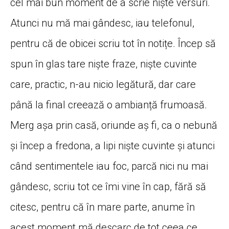
cel mai bun moment de a scrie niște versuri.
Atunci nu mă mai gândesc, iau telefonul,
pentru că de obicei scriu tot în notițe. Încep să
spun în glas tare niște fraze, niște cuvinte
care, practic, n-au nicio legătură, dar care
până la final creează o ambianță frumoasă.
Merg așa prin casă, oriunde aș fi, ca o nebună
și încep a fredona, a lipi niște cuvinte și atunci
când sentimentele iau foc, parcă nici nu mai
gândesc, scriu tot ce îmi vine în cap, fără să
citesc, pentru că în mare parte, anume în
acest moment mă descarc de tot ceea ce