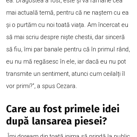
ea. Dragostea a fost, este și va rămâne cea
mai actuală temă, pentru că ne naștem cu ea
și o purtăm cu noi toată viața. Am încercat eu
să mai scriu despre niște chestii, dar sinceră
să fiu, îmi par banale pentru că în primul rând,
eu nu mă regăsesc în ele, iar dacă eu nu pot
transmite un sentiment, atunci cum ceilalți îl
vor primi?”, a spus Cezara.
Care au fost primele idei
după lansarea piesei?
„Îmi doream din toată inima să prindă la public