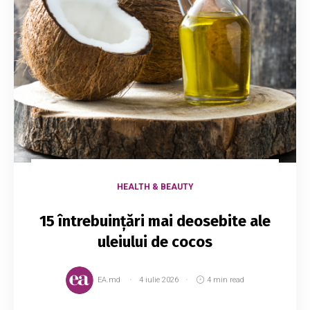
HEALTH & BEAUTY
15 întrebuințări mai deosebite ale
uleiului de cocos
EA.md
4 iulie 2026
4 min read