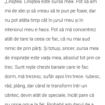
„Liniștea. Liniștea este sursa mea. Pot să am
mii de idei și să vreau să le pun pe foaie, dar
nu pot atâta timp cât în jurul meu și în
interiorul meu e haos. Pot să mă concentrez
atât de tare la ceea ce fac, că nu mai aud
nimic de prin părți. Și totuși, sincer, sursa mea
de inspirație este viața mea, absolut tot prin ce
trec. Sunt niște chestii banale care le fac:
dorm, mă trezesc, sufăr apoi îmi trece. Iubesc,
râd, plâng, dar când le transform într-un
cântec, devin atât de speciale, încât pare că
nu orice om e la fel. Probabil am darul de a