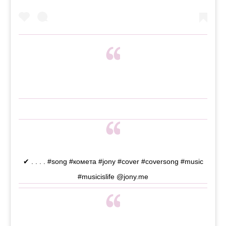
✔ . . . . #song #комета #jony #cover #coversong #music
#musicislife @jony.me