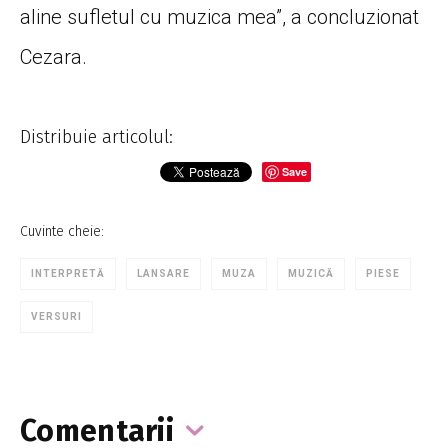
aline sufletul cu muzica mea”, a concluzionat
Cezara.
Distribuie articolul:
Save
Cuvinte cheie:
INTERPRETĂ
LANSARE
MUZA
MUZICĂ
PIESE
VERSURI
Comentarii