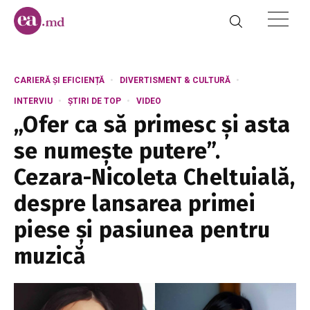
CARIERĂ ȘI EFICIENȚĂ
DIVERTISMENT & CULTURĂ
INTERVIU
ȘTIRI DE TOP
VIDEO
„Ofer ca să primesc și asta
se numește putere”.
Cezara-Nicoleta Cheltuială,
despre lansarea primei
piese și pasiunea pentru
muzică