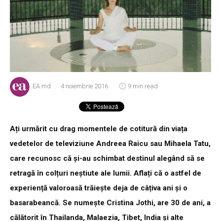
EA.md
4 noiembrie 2016
9 min read
Ați urmărit cu drag momentele de cotitură din viața
vedetelor de televiziune Andreea Raicu sau Mihaela Tatu,
care recunosc că și-au schimbat destinul alegând să se
retragă în colțuri neștiute ale lumii. Aflați că o astfel de
experiență valoroasă trăiește deja de câțiva ani și o
basarabeancă. Se numește Cristina Jothi, are 30 de ani, a
călătorit în Thailanda, Malaezia, Tibet, India și alte