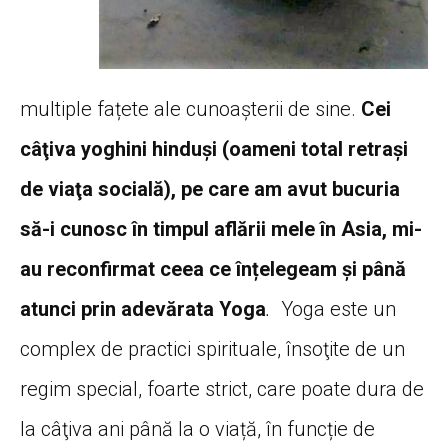
multiple fațete ale cunoașterii de sine.
Cei
câţiva yoghini hinduşi (oameni total retraşi
de viaţa socială), pe care am avut bucuria
să-i cunosc în timpul aflării mele în Asia, mi-
au reconfirmat ceea ce înțelegeam şi până
atunci prin adevărata Yoga
.
Yoga este un
complex de practici spirituale, însoţite de un
regim special, foarte strict, care poate dura de
la câţiva ani până la o viață, în funcție de