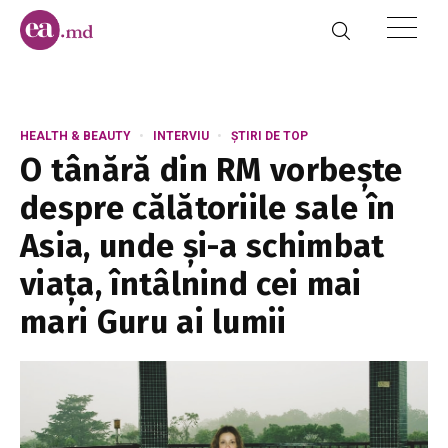
HEALTH & BEAUTY
INTERVIU
ȘTIRI DE TOP
O tânără din RM vorbește
despre călătoriile sale în
Asia, unde și-a schimbat
viața, întâlnind cei mai
mari Guru ai lumii