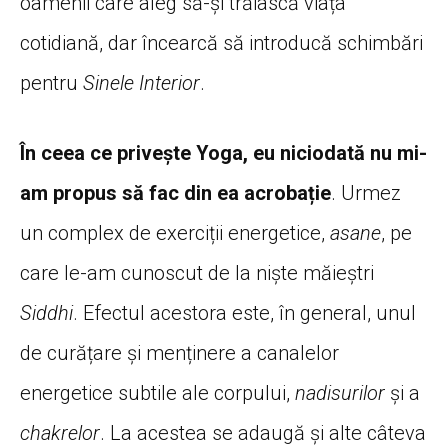
oamenii care aleg să-și trăiască viața
cotidiană, dar încearcă să introducă schimbări
pentru
Sinele Interior
.
În ceea ce privește Yoga, eu niciodată nu mi-
am propus să fac din ea acrobație
. Urmez
un complex de exerciții energetice,
asane
, pe
care le-am cunoscut de la nişte măieștri
Siddhi
. Efectul acestora este, în general, unul
de curățare și menținere a canalelor
energetice subtile ale corpului,
nadisurilor
și a
chakrelor
. La acestea se adaugă şi alte câteva