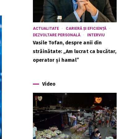
ACTUALITATE
CARIERĂ ȘI EFICIENȚĂ
DEZVOLTARE PERSONALĂ
INTERVIU
Vasile Tofan, despre anii din
străinătate: „Am lucrat ca bucătar,
operator și hamal”
Video