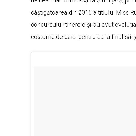
de cea mai frumoasă fată din țară, prin
câștigătoarea din 2015 a titlului Miss R
concursului, tinerele și-au avut evoluți
costume de baie, pentru ca la final să-