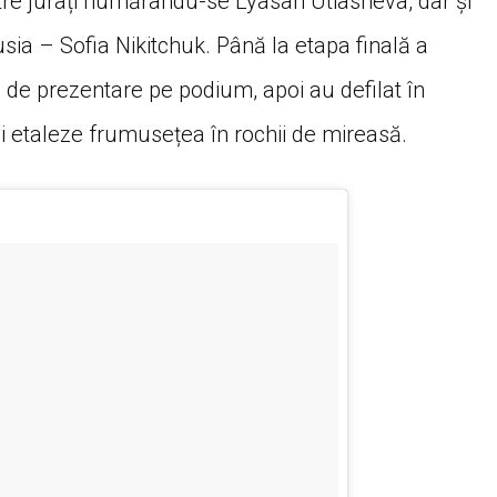
tre jurați numărându-se Lyasan Utiasheva, dar și
usia – Sofia Nikitchuk. Până la etapa finală a
a de prezentare pe podium, apoi au defilat în
și etaleze frumusețea în rochii de mireasă.