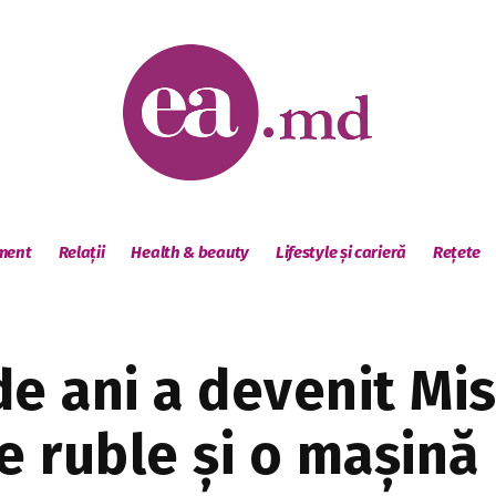
sment
Relații
Health & beauty
Lifestyle și carieră
Rețete
e ani a devenit Mis
e ruble și o mașină