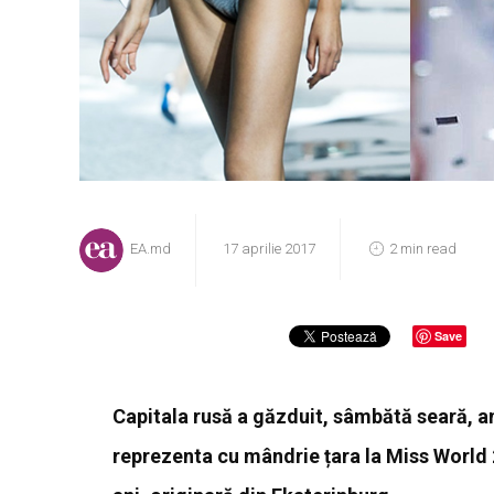
EA.md
17 aprilie 2017
2 min read
Save
Capitala rusă a găzduit, sâmbătă seară, an
reprezenta cu mândrie țara la Miss World