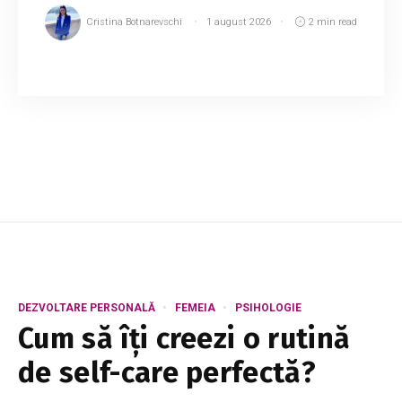
Cristina Botnarevschi
1 august 2026
2 min read
Fratele deputatului PAS Ilie Ionaș este vizat în
acuzații potrivit cărora ar fi agresat o femeie,
după ce aceasta ar fi refuzat să inițieze o
relație cu el. Informațiile au apărut ...
DEZVOLTARE PERSONALĂ
FEMEIA
PSIHOLOGIE
Cum să îți creezi o rutină
de self-care perfectă?