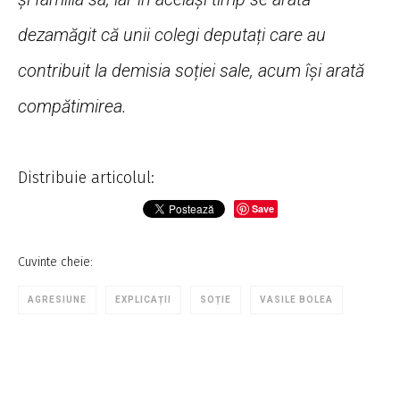
dezamăgit că unii colegi deputați care au
contribuit la demisia soției sale, acum își arată
compătimirea.
Distribuie articolul:
Save
Cuvinte cheie:
AGRESIUNE
EXPLICAȚII
SOȚIE
VASILE BOLEA