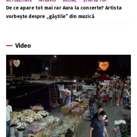
ACTUALITATE
INTERVIU
SOCIAL
ȘTIRI DE TOP
De ce apare tot mai rar Aura la concerte? Artista
vorbește despre „găștile” din muzică
Video