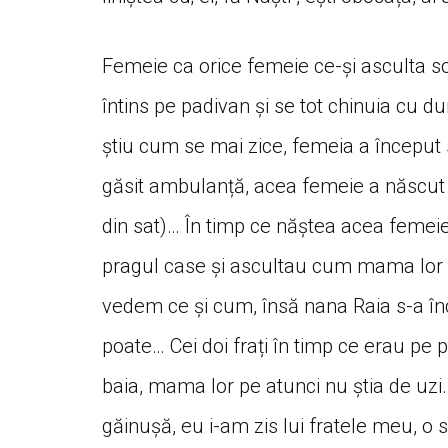
Femeie ca orice femeie ce-și asculta so
întins pe padivan și se tot chinuia cu dur
știu cum se mai zice, femeia a început 
găsit ambulanță, acea femeie a născut 
din sat)… În timp ce năștea acea femeie 
pragul case și ascultau cum mama lor ți
vedem ce și cum, însă nana Raia s-a înc
poate… Cei doi frați în timp ce erau pe 
baia, mama lor pe atunci nu știa de uzi
găinușă, eu i-am zis lui fratele meu, o să 