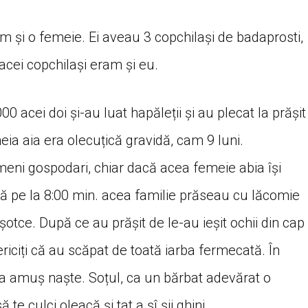
m și o femeie. Ei aveau 3 copchilași de badaprosti,
 acei copchilași eram și eu.
00 acei doi și-au luat hapăleții și au plecat la prășit
ia aia era olecuțică gravidă, cam 9 luni.
meni gospodari, chiar dacă acea femeie abia își
nă pe la 8:00 min. acea familie prăseau cu lăcomie
 șotce. După ce au prășit de le-au ieșit ochii din cap
ericiți că au scăpat de toată iarba fermecată. În
a amuș naște. Soțul, ca un bărbat adevărat o
să te culci oleacă și tat a șî șii ghini…