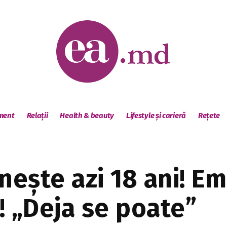
sment
Relații
Health & beauty
Lifestyle și carieră
Rețete
nește azi 18 ani! Emi
! „Deja se poate”