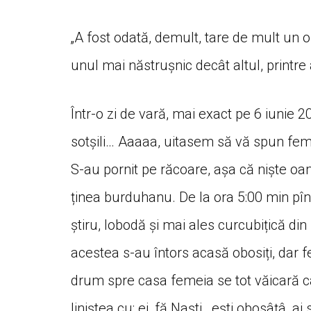
„A fost odată, demult, tare de mult un o
unul mai năstrușnic decât altul, printre
Într-o zi de vară, mai exact pe 6 iunie 20
sotșili… Aaaaa, uitasem să vă spun feme
S-au pornit pe răcoare, așa că niște oa
ținea burduhanu. De la ora 5:00 min pî
știru, lobodă și mai ales curcubițică din
acestea s-au întors acasă obosiți, dar f
drum spre casa femeia se tot văicară c
liniștea cu; ei, fă Naști , ești obosâțâ, ai 