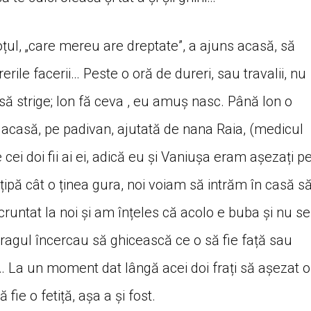
țul, „care mereu are dreptate”, a ajuns acasă, să
erile facerii… Peste o oră de dureri, sau travalii, nu
să strige; Ion fă ceva , eu amuș nasc. Până Ion o
acasă, pe padivan, ajutată de nana Raia, (medicul
cei doi fii ai ei, adică eu și Vaniușa eram așezați p
pă cât o ținea gura, noi voiam să intrăm în casă s
runtat la noi și am înțeles că acolo e buba și nu se
pragul încercau să ghicească ce o să fie față sau
… La un moment dat lângă acei doi frați să așezat o
fie o fetiță, așa a și fost.