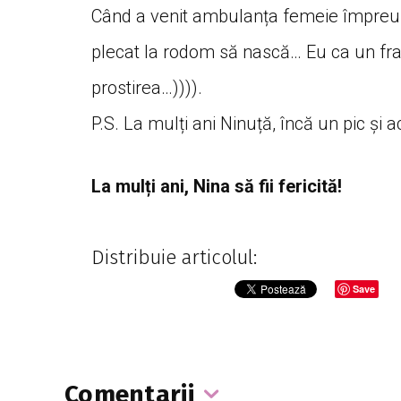
Când a venit ambulanța femeie împreună
plecat la rodom să nască… Eu ca un fra
prostirea…)))).
P.S. La mulți ani Ninuță, încă un pic și
La mulți ani, Nina să fii fericită!
Distribuie articolul:
Save
Comentarii