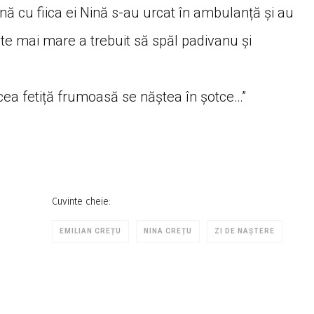
 cu fiica ei Nină s-au urcat în ambulanță și au
te mai mare a trebuit să spăl padivanu și
 acea fetiță frumoasă se năștea în șotce…”
Cuvinte cheie:
EMILIAN CREȚU
NINA CREȚU
ZI DE NAŞTERE