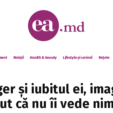
sment
Relații
Health & beauty
Lifestyle și carieră
Rețete
r și iubitul ei, imag
ut că nu îi vede nim