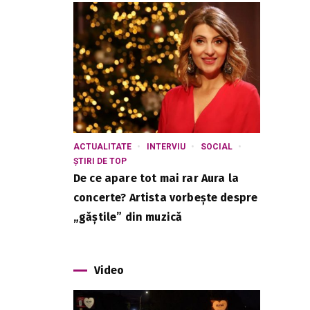
ACTUALITATE
INTERVIU
SOCIAL
ȘTIRI DE TOP
De ce apare tot mai rar Aura la
concerte? Artista vorbește despre
„găștile” din muzică
Video