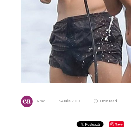
EA.md
24 iulie 2018
1 min read
Save