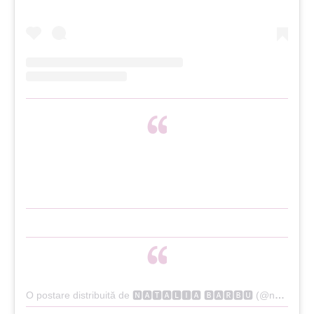
O postare distribuită de 🅽🅰🆃🅰🅻🅸🅰 🅱🅰🆁🅱🆄 (@nataliabarbu_official)