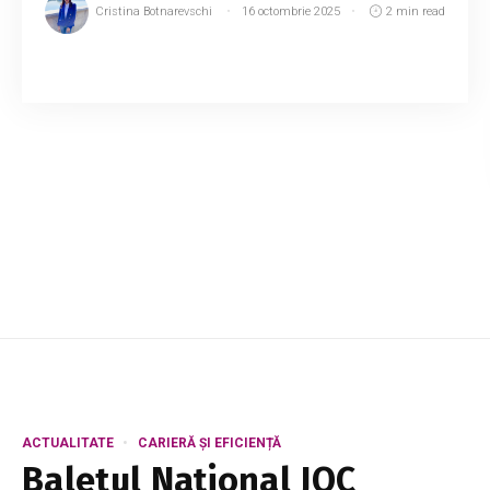
Cristina Botnarevschi
16 octombrie 2025
2 min read
Natalia Barbu sărbătorește nunta de fildeș.
Cântăreața și Nicolae Sota și-au unit destinele
în urmă cu 14 ani, într-un cadrul spectaculos, la
malul mării, scrie spynews.ro....
ACTUALITATE
CARIERĂ ȘI EFICIENȚĂ
Baletul Național JOC