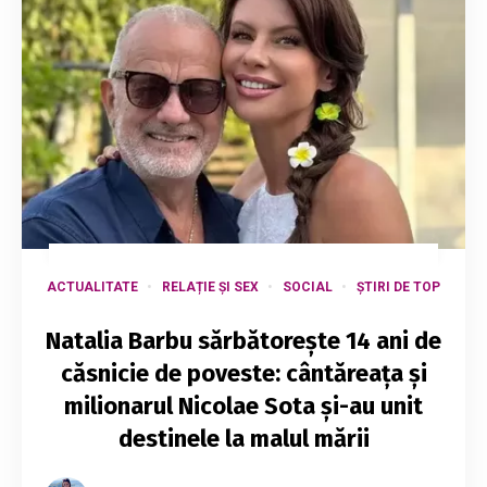
ACTUALITATE
RELAȚIE ȘI SEX
SOCIAL
ȘTIRI DE TOP
Natalia Barbu sărbătorește 14 ani de
căsnicie de poveste: cântăreața și
milionarul Nicolae Sota și-au unit
destinele la malul mării