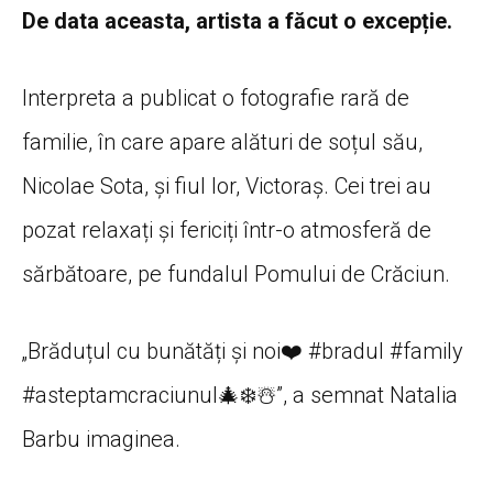
De data aceasta, artista a făcut o excepție.
Interpreta a publicat o fotografie rară de
familie, în care apare alături de soțul său,
Nicolae Sota, și fiul lor, Victoraș. Cei trei au
pozat relaxați și fericiți într-o atmosferă de
sărbătoare, pe fundalul Pomului de Crăciun.
„Brăduțul cu bunătăți și noi❤️ #bradul #family
#asteptamcraciunul🎄❄️☃️”, a semnat Natalia
Barbu imaginea.