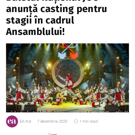
anunță casting pentru
stagii în cadrul
Ansamblului!
EA.md
7 decembrie 2020
1 min read
Tweet