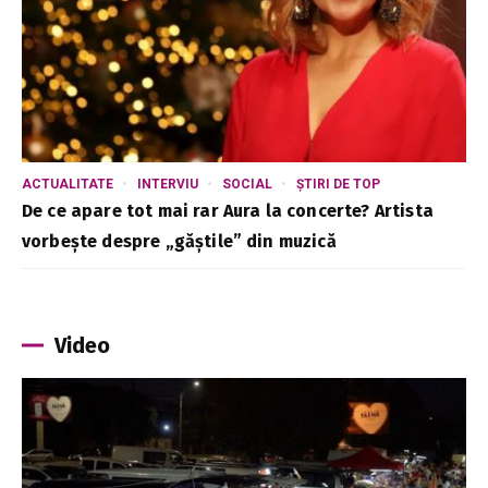
ACTUALITATE
INTERVIU
SOCIAL
ȘTIRI DE TOP
De ce apare tot mai rar Aura la concerte? Artista
vorbește despre „găștile” din muzică
Video