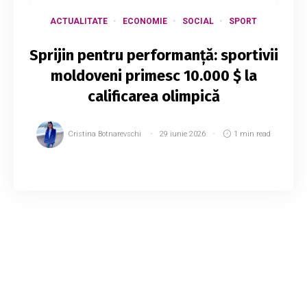
ACTUALITATE
ECONOMIE
SOCIAL
SPORT
Sprijin pentru performanță: sportivii
moldoveni primesc 10.000 $ la
calificarea olimpică
Cristina Botnarevschi
29 iunie 2026
1 min read
Sportivii care se califică la Jocurile Olimpice
vor beneficia, în premieră, de un grant de
participare în valoare de 10.000 de dolari din
partea Comitetului Internațional Olimpic. ...