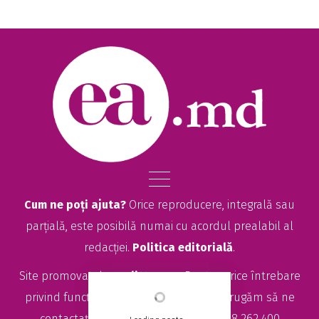
Cum ne poți ajuta?
Orice reproducere, integrală sau
parțială, este posibilă numai cu acordul prealabil al
redacției.
Politica editorială
.
Site promovat de
seolitte.com
. Pentru orice întrebare
privind funcționarea site-ului EA.md, vă rugăm să ne
contactați la
sales@ea.md
sau +373 78 262 400