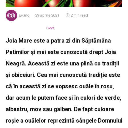
EA.md
29 aprilie 2021
2 min read
Tweet
Joia Mare este a patra zi din Săptămâna
Patimilor și mai este cunoscută drept Joia
Neagră. Această zi este una plină cu tradiții
și obiceiuri. Cea mai cunoscută tradiție este
că în această zi se vopsesc ouăle în roșu,
dar acum le putem face și în culori de verde,
albastru, mov sau galben. De fapt culoare
roșie a ouălelor reprezintă sângele Domnului