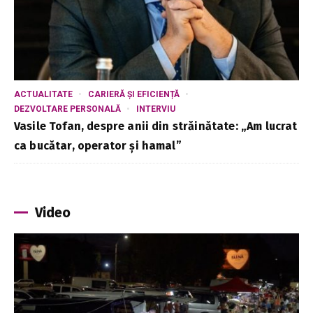
ACTUALITATE
CARIERĂ ȘI EFICIENȚĂ
DEZVOLTARE PERSONALĂ
INTERVIU
Vasile Tofan, despre anii din străinătate: „Am lucrat
ca bucătar, operator și hamal”
Video