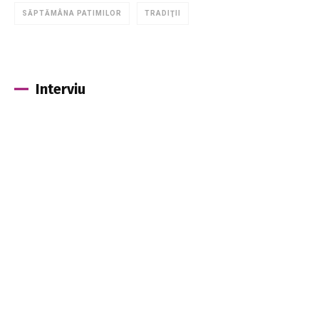
SĂPTĂMÂNA PATIMILOR
TRADIŢII
Interviu