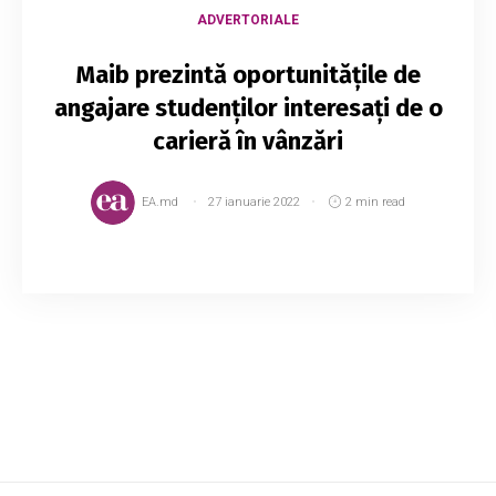
ADVERTORIALE
Maib prezintă oportunitățile de
angajare studenților interesați de o
carieră în vânzări
EA.md
27 ianuarie 2022
2 min read
De mai bine de 30 de ani, maib continuă să
crească specialiști calificați, integri și
profesioniști, oferindu-le posibilități de
avansare în carieră, mediu de lucru dinamic și
prov...