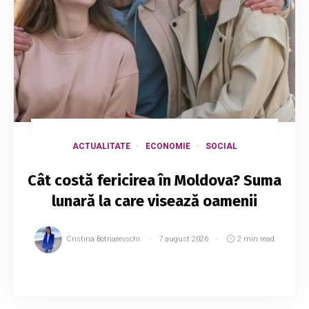
ACTUALITATE
ECONOMIE
SOCIAL
Cât costă fericirea în Moldova? Suma
lunară la care visează oamenii
Cristina Botnarevschi
7 august 2026
2 min read
Un locuitor al Republicii Moldova ar avea
nevoie de un venit anual de aproximativ 28.731