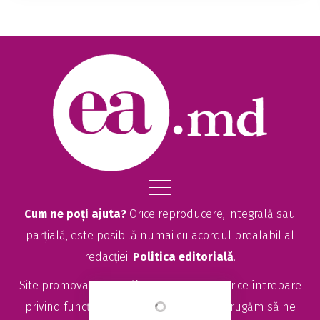
de dolari pentru a atinge nivelul de venit asociat
cu fericirea. Potrivit estimărilor, a...
Cum ne poți ajuta?
Orice reproducere, integrală sau
parțială, este posibilă numai cu acordul prealabil al
redacției.
Politica editorială
.
Site promovat de
seolitte.com
. Pentru orice întrebare
privind funcționarea site-ului EA.md, vă rugăm să ne