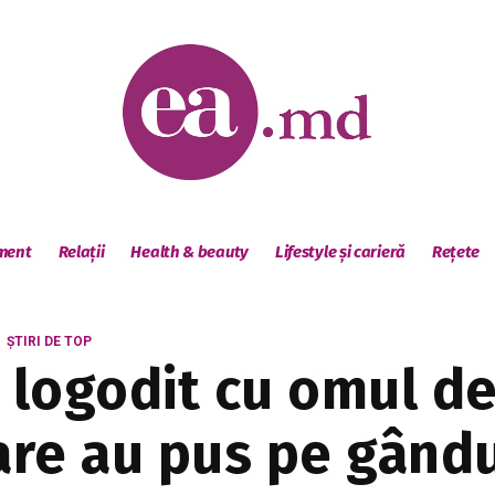
sment
Relații
Health & beauty
Lifestyle și carieră
Rețete
ȘTIRI DE TOP
 logodit cu omul de
are au pus pe gândur