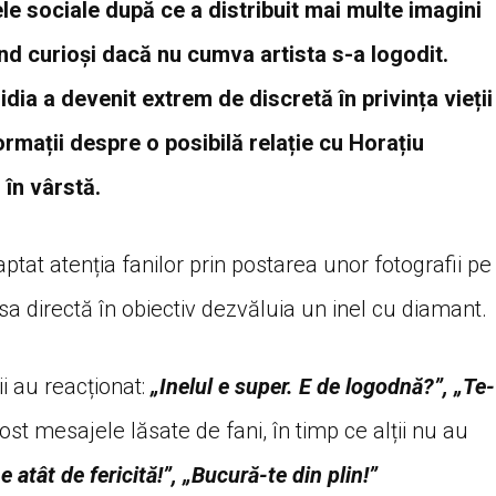
ele sociale după ce a distribuit mai multe imagini
ind curioși dacă nu cumva artista s-a logodit.
ia a devenit extrem de discretă în privința vieții
ormații despre o posibilă relație cu Horațiu
 în vârstă.
aptat atenția fanilor prin postarea unor fotografii pe
 sa directă în obiectiv dezvăluia un inel cu diamant.
ii au reacționat:
„Inelul e super. E de logodnă?”, „Te-
fost mesajele lăsate de fani, în timp ce alții nu au
e atât de fericită!”, „Bucură-te din plin!”