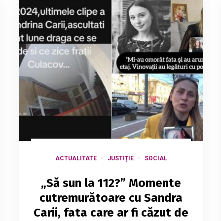
ACTUALITATE
JUSTIȚIE
SOCIAL
„Să sun la 112?” Momente
cutremurătoare cu Sandra
Carii, fata care ar fi căzut de