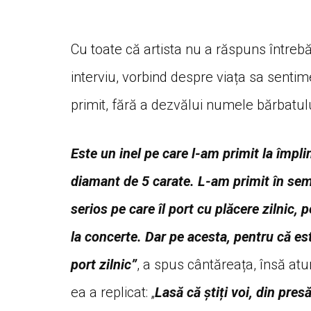
Cu toate că artista nu a răspuns întrebăr
interviu, vorbind despre viața sa senti
primit, fără a dezvălui numele bărbatului
Este un inel pe care l-am primit la împli
diamant de 5 carate. L-am primit în semn 
serios pe care îl port cu plăcere ziln
la concerte. Dar pe acesta, pentru că est
port zilnic”
, a spus cântăreața, însă at
ea a replicat: „
Lasă că știți voi, din pre