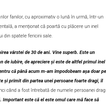
ilor fanilor, cu aproximativ o lună în urmă, într-un
mentală, a menționat că poartă cu plăcere un inel
 din spatele fericirii sale.
nirea vârstei de 30 de ani. Vine superb. Este un
de iubire, de apreciere și este de altfel primul inel
ic, pentru că până acum m-am împodobeam așa doar p
e și primit din partea unei persoane foarte dragi, îl
unci când a fost întrebată de numele persoanei dragi
să. Important este că el este omul care mă face să