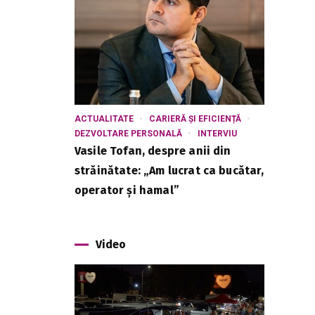
ACTUALITATE
CARIERĂ ȘI EFICIENȚĂ
DEZVOLTARE PERSONALĂ
INTERVIU
Vasile Tofan, despre anii din
străinătate: „Am lucrat ca bucătar,
operator și hamal”
Video