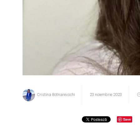
Cristina Botnarevschi
23 noiembrie 2023
Save