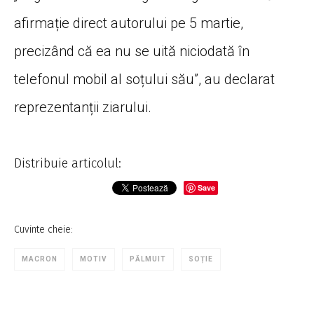
afirmație direct autorului pe 5 martie,
precizând că ea nu se uită niciodată în
telefonul mobil al soțului său”, au declarat
reprezentanții ziarului.
Distribuie articolul:
Save
Cuvinte cheie:
MACRON
MOTIV
PĂLMUIT
SOȚIE