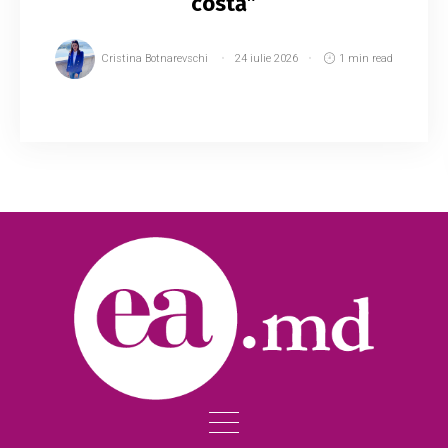
costă”
Cristina Botnarevschi
24 iulie 2026
1 min read
Securitatea energetică vine cu un cost, iar
acesta va fi resimțit de consumatori începând
cu 1 august. De la această dată, în prețul
fiecărui litru de benzină și motorină va fi inc...