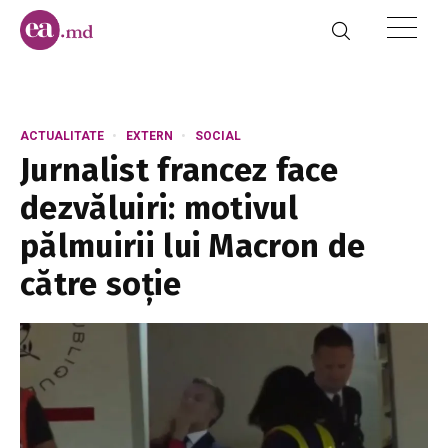
ACTUALITATE
EXTERN
SOCIAL
Jurnalist francez face
dezvăluiri: motivul
pălmuirii lui Macron de
către soție