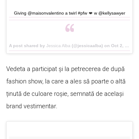
Giving @maisonvalentino a twirl #pfw 💋 w @kellysawyer
A post shared by
Jessica Alba
(@jessicaalba) on
Oct 2, 2016 at 5:59am PDT
Vedeta a participat și la petrecerea de după
fashion show, la care a ales să poarte o altă
ținută de culoare roșie, semnată de același
brand vestimentar.