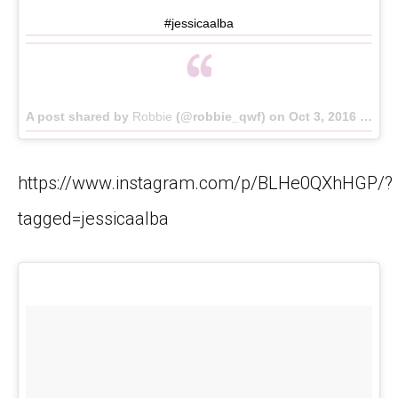
#jessicaalba
A post shared by
Robbie
(@robbie_qwf) on
Oct 3, 2016 at 9:48pm PDT
https://www.instagram.com/p/BLHe0QXhHGP/?
tagged=jessicaalba