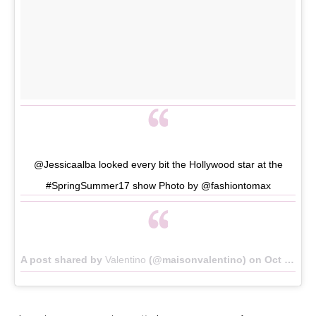
@Jessicaalba looked every bit the Hollywood star at the
#SpringSummer17 show Photo by @fashiontomax
A post shared by
Valentino
(@maisonvalentino) on
Oct 2, 2016 at 2:33pm PDT