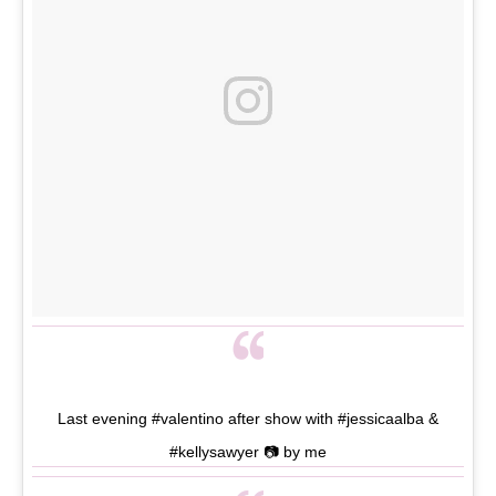
Last evening #valentino after show with #jessicaalba &
#kellysawyer 📷 by me