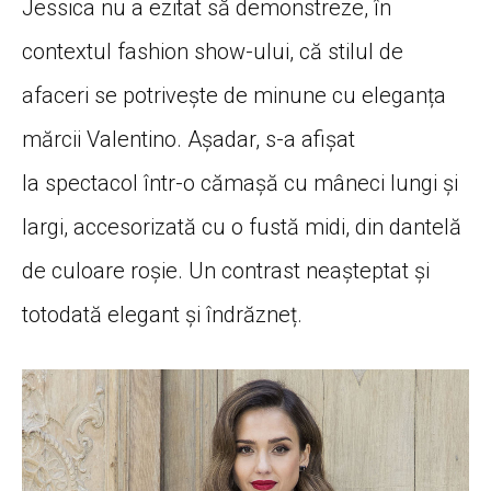
Jessica nu a ezitat să demonstreze, în
contextul fashion show-ului, că stilul de
afaceri se potrivește de minune cu eleganța
mărcii Valentino. Așadar, s-a afișat
la spectacol într-o cămașă cu mâneci lungi și
largi, accesorizată cu o fustă midi, din dantelă
de culoare roșie. Un contrast neașteptat și
totodată elegant și îndrăzneț.