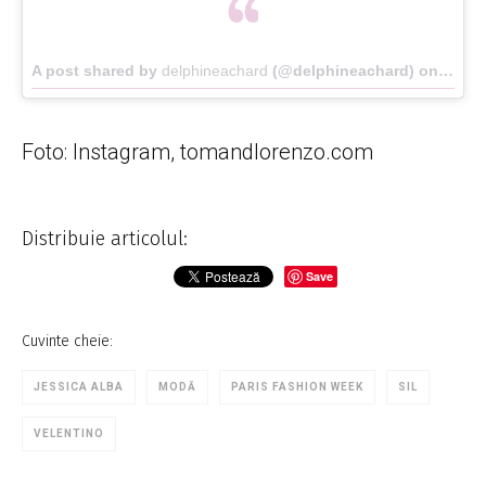
A post shared by
delphineachard
(@delphineachard) on
Oct 3
Foto: Instagram, tomandlorenzo.com
Distribuie articolul:
Save
Cuvinte cheie:
JESSICA ALBA
MODĂ
PARIS FASHION WEEK
SIL
VELENTINO