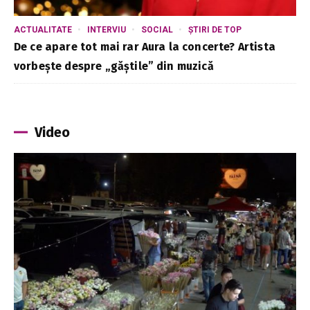
ACTUALITATE
INTERVIU
SOCIAL
ȘTIRI DE TOP
De ce apare tot mai rar Aura la concerte? Artista
vorbește despre „găștile” din muzică
Video