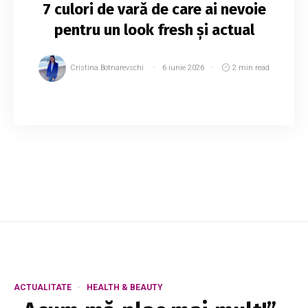
7 culori de vară de care ai nevoie
pentru un look fresh și actual
Cristina Botnarevschi
6 iunie 2026
2 min read
Vara este sezonul în care garderoba devine mai
luminoasă, mai relaxată și mai îndrăzneață.
Culorile joacă un rol esențial în felul în care
arată și se simte o ținută, iar nuanțele ...
ACTUALITATE
HEALTH & BEAUTY