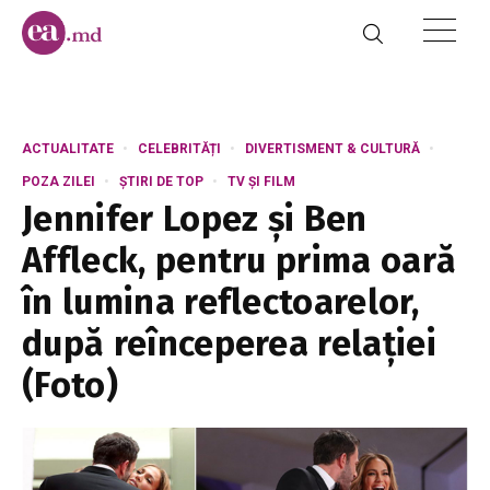
ACTUALITATE
CELEBRITĂȚI
DIVERTISMENT & CULTURĂ
POZA ZILEI
ȘTIRI DE TOP
TV ȘI FILM
Jennifer Lopez și Ben
Affleck, pentru prima oară
în lumina reflectoarelor,
după reînceperea relației
(Foto)