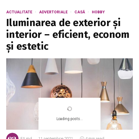
ACTUALITATE
ADVERTORIALE
CASĂ
HOBBY
Iluminarea de exterior și
interior – eficient, econom
și estetic
Loading posts...
EA.md
11 septembrie 2021
4 min read