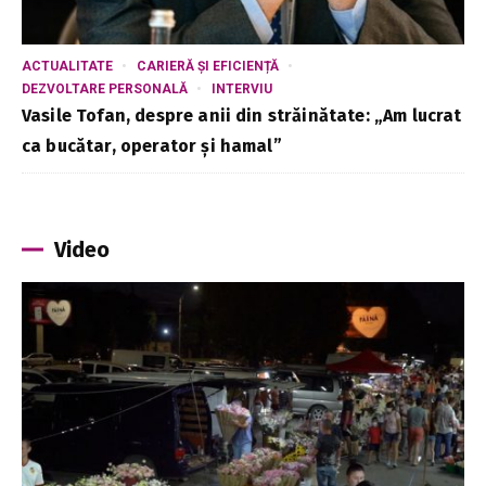
ACTUALITATE
CARIERĂ ȘI EFICIENȚĂ
DEZVOLTARE PERSONALĂ
INTERVIU
Vasile Tofan, despre anii din străinătate: „Am lucrat
ca bucătar, operator și hamal”
Video