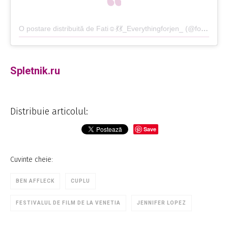
O postare distribuită de Fati☺💃💃_Everythingforjen_ (@foreverwithjlo)
Spletnik.ru
Distribuie articolul:
Save
Cuvinte cheie:
BEN AFFLECK
CUPLU
FESTIVALUL DE FILM DE LA VENETIA
JENNIFER LOPEZ