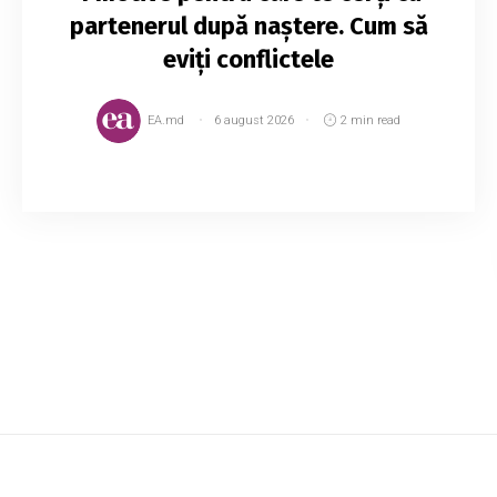
partenerul după naștere. Cum să
eviți conflictele
EA.md
6 august 2026
2 min read
Odată cu venirea pe lume a unui copil, pot să
apară certuri cu soțul, motiv pentru care astăzi
îți propunem să descoperi cum le poți depăși.
Astfel, odată cu venirea pe lume a c...