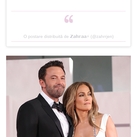
O postare distribuită de 𝗭𝗮𝗵𝗿𝗮𝗮⚡️ (@zahrrjen)