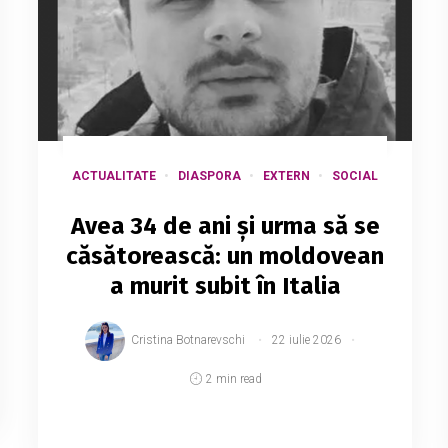
ACTUALITATE
DIASPORA
EXTERN
SOCIAL
Avea 34 de ani și urma să se
căsătorească: un moldovean
a murit subit în Italia
Cristina Botnarevschi
22 iulie 2026
2 min read
Un bărbat originar din Republica Moldova