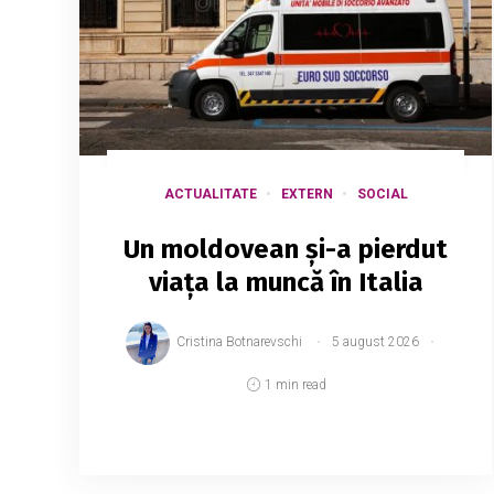
ACTUALITATE
EXTERN
SOCIAL
Un moldovean și-a pierdut
viața la muncă în Italia
Cristina Botnarevschi
5 august 2026
1 min read
Un șofer de camion, în vârstă de 58 de
ani, a murit după ce i s-a făcut rău în