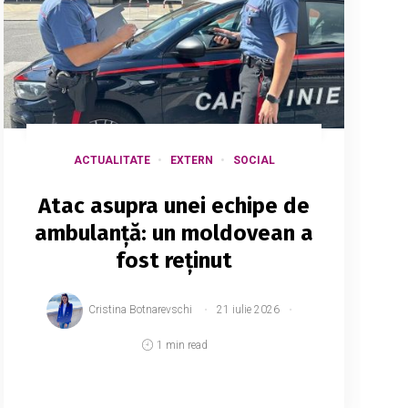
ACTUALITATE
EXTERN
SOCIAL
Atac asupra unei echipe de
ambulanță: un moldovean a
fost reținut
Cristina Botnarevschi
21 iulie 2026
1 min read
La Roma, un cetățean al Republicii