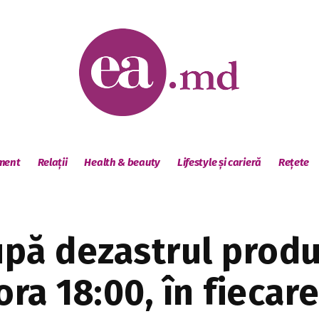
sment
Relații
Health & beauty
Lifestyle și carieră
Rețete
după dezastrul prod
ora 18:00, în fiecar