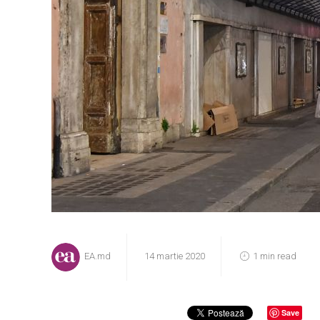
EA.md
14 martie 2020
1 min read
Save