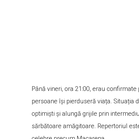
Până vineri, ora 21:00, erau confirmate
persoane își pierduseră viața. Situația 
optimiști și alungă grijile prin intermed
sărbătoare amăgitoare. Repertoriul este 
celebre precum Macarena.