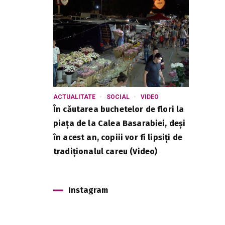
ACTUALITATE
SOCIAL
VIDEO
În căutarea buchetelor de flori la
piața de la Calea Basarabiei, deși
în acest an, copiii vor fi lipsiți de
tradiționalul careu (Video)
Instagram