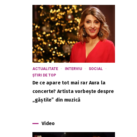
ACTUALITATE
INTERVIU
SOCIAL
ȘTIRI DE TOP
De ce apare tot mai rar Aura la
concerte? Artista vorbește despre
„găștile” din muzică
Video