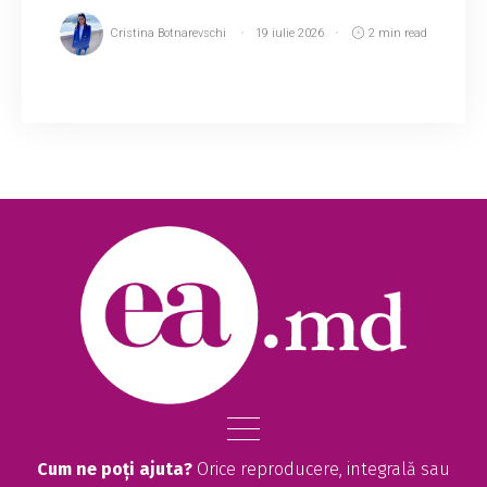
Cristina Botnarevschi
19 iulie 2026
2 min read
Nicolae Botgros, liderul orchestrei „Lăutarii” și
fost deputat PAS, este considerat o adevărată
„mână de fier” în lumea muzicii. Chiar și artiștii
cu experiență recunosc că simt o ...
Cum ne poți ajuta?
Orice reproducere, integrală sau