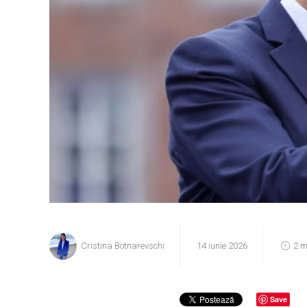
Cristina Botnarevschi
14 iunie 2026
2 m
Save