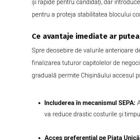
și rapide pentru candidați, dar introdu
pentru a proteja stabilitatea blocului c
Ce avantaje imediate ar pute
Spre deosebire de valurile anterioare d
finalizarea tuturor capitolelor de negoc
graduală permite Chișinăului accesul 
Includerea în mecanismul SEPA:
A
va reduce drastic costurile și timpu
Acces preferențial pe Piața Unică