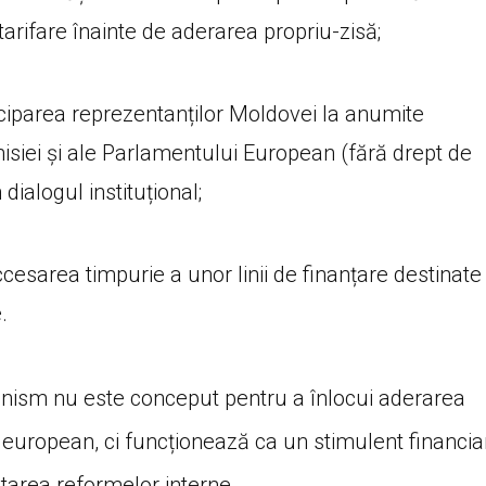
tarifare înainte de aderarea propriu-zisă;
ciparea reprezentanților Moldovei la anumite
misiei și ale Parlamentului European (fără drept de
dialogul instituțional;
cesarea timpurie a unor linii de finanțare destinate
.
canism nu este conceput pentru a înlocui aderarea
l european, ci funcționează ca un stimulent financia
tarea reformelor interne.