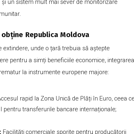
ce și un sistem mult mai sever de monitorizare
omunitar.
a obține Republica Moldova
e extindere, unde o țară trebuia să aștepte
iere pentru a simți beneficiile economice, integrare
prematur la instrumente europene majore:
ccesul rapid la Zona Unică de Plăți în Euro, ceea c
l pentru transferurile bancare internaționale;
:
Facilități comerciale sporite pentru producătorii