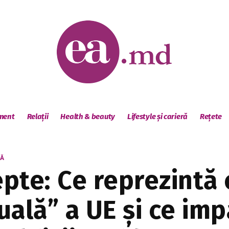
sment
Relații
Health & beauty
Lifestyle și carieră
Rețete
NĂ
epte: Ce reprezintă
ală” a UE și ce imp