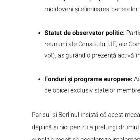
moldoveni și eliminarea barierelor 
Statut de observator politic:
Parti
reuniuni ale Consiliului UE, ale Co
vot), asigurând o prezență activă în 
Fonduri și programe europene:
Ac
de obicei exclusiv statelor membre
Parisul și Berlinul insistă că acest me
deplină și nici pentru a prelungi drumu
și politic menit să accelereze implemen