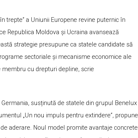
în trepte” a Uniunii Europene revine puternic în
ă ce Republica Moldova și Ucraina avansează
eastă strategie presupune ca statele candidate să
ci, programe sectoriale și mecanisme economice ale
de membru cu drepturi depline, scrie
i Germania, susținută de statele din grupul Benelux
cumentul „Un nou impuls pentru extindere”, propune
 de aderare. Noul model promite avantaje concrete