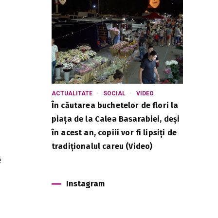
ACTUALITATE
SOCIAL
VIDEO
a
În căutarea buchetelor de flori la
piața de la Calea Basarabiei, deși
în acest an, copiii vor fi lipsiți de
tradiționalul careu (Video)
e
Instagram