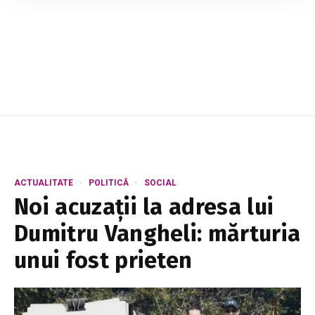
programului de muncă, la un complex
petrochimic din Italia. Din informațiile
disponibile, tra...
ACTUALITATE
POLITICĂ
SOCIAL
Noi acuzații la adresa lui
Dumitru Vangheli: mărturia
unui fost prieten