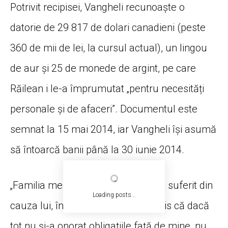
Potrivit recipisei, Vangheli recunoaște o
datorie de 29 817 de dolari canadieni (peste
360 de mii de lei, la cursul actual), un lingou
de aur și 25 de monede de argint, pe care
Răilean i le-a împrumutat „pentru necesități
personale și de afaceri”. Documentul este
semnat la 15 mai 2014, iar Vangheli își asumă
să întoarcă banii până la 30 iunie 2014.
„Familia mea a avut foarte mult de suferit din
Loading posts...
cauza lui, în plan financiar. Și am zis că dacă
tot nu și-a onorat obligațiile față de mine, nu