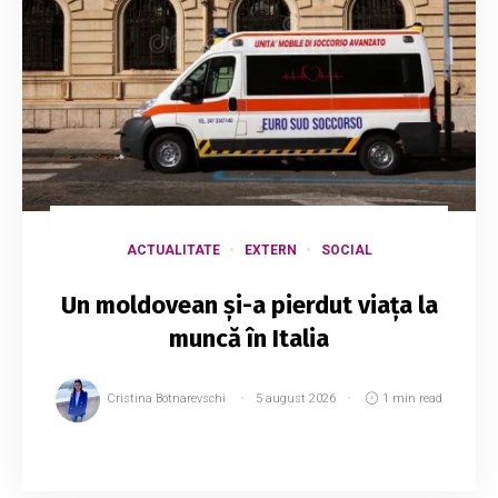
ACTUALITATE
EXTERN
SOCIAL
Un moldovean și-a pierdut viața la
muncă în Italia
Cristina Botnarevschi
5 august 2026
1 min read
Un șofer de camion, în vârstă de 58 de ani, a
murit după ce i s-a făcut rău în timpul