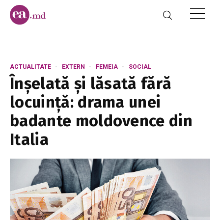
ACTUALITATE
EXTERN
FEMEIA
SOCIAL
Înșelată și lăsată fără
locuință: drama unei
badante moldovence din
Italia