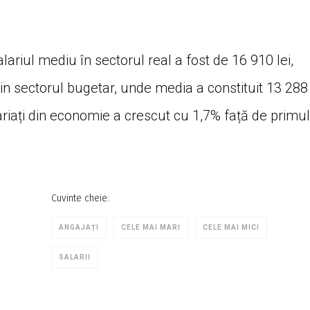
salariul mediu în sectorul real a fost de 16 910 lei,
din sectorul bugetar, unde media a constituit 13 288
riați din economie a crescut cu 1,7% față de primul
Cuvinte cheie:
ANGAJAȚI
CELE MAI MARI
CELE MAI MICI
SALARII