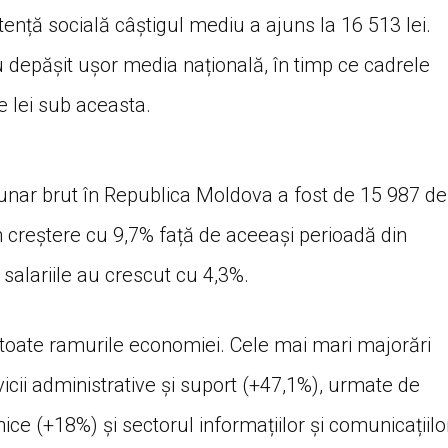
tență socială câștigul mediu a ajuns la 16 513 lei.
u depășit ușor media națională, în timp ce cadrele
 lei sub aceasta.
lunar brut în Republica Moldova a fost de 15 987 de
 în creștere cu 9,7% față de aceeași perioadă din
, salariile au crescut cu 4,3%.
n toate ramurile economiei. Cele mai mari majorări
rvicii administrative și suport (+47,1%), urmate de
ehnice (+18%) și sectorul informațiilor și comunicațiilo