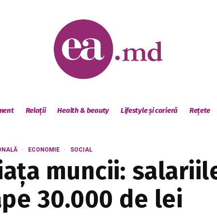
sment
Relații
Health & beauty
Lifestyle și carieră
Rețete
ONALĂ
ECONOMIE
SOCIAL
iața muncii: salarii
ape 30.000 de lei