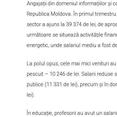
Angajații din domeniul informațiilor și c
Republica Moldova. În primul trimestru 
sector a ajuns la 39 374 de lei, de apro
următoare se situează activitățile financ
energetic, unde salariul mediu a fost de
La polul opus, cele mai mici venituri au f
pescuit – 10 246 de lei. Salarii reduse s
publice (11 331 de lei), precum și în do
lei).
În educație, profesorii au avut un sala