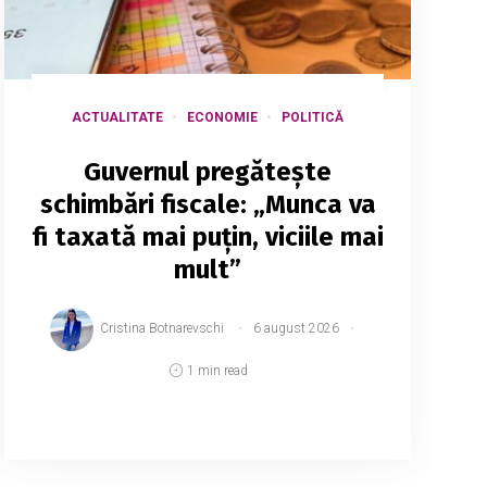
ACTUALITATE
ECONOMIE
POLITICĂ
Guvernul pregătește
schimbări fiscale: „Munca va
fi taxată mai puțin, viciile mai
mult”
Cristina Botnarevschi
6 august 2026
1 min read
Premierul Vasile Tofan anunță o nouă
versiune a reformei fiscale, care a fost