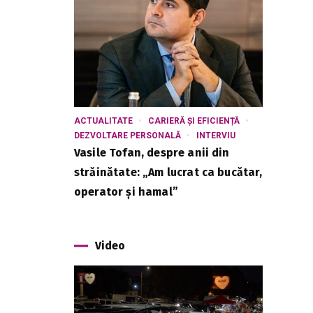
ACTUALITATE
CARIERĂ ȘI EFICIENȚĂ
DEZVOLTARE PERSONALĂ
INTERVIU
Vasile Tofan, despre anii din
străinătate: „Am lucrat ca bucătar,
operator și hamal”
Video