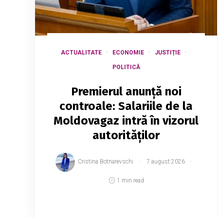
ACTUALITATE
ECONOMIE
JUSTIȚIE
POLITICĂ
Premierul anunță noi
controale: Salariile de la
Moldovagaz intră în vizorul
autorităților
Cristina Botnarevschi
7 august 2026
1 min read
Salariile de zeci de mii de lei intră în