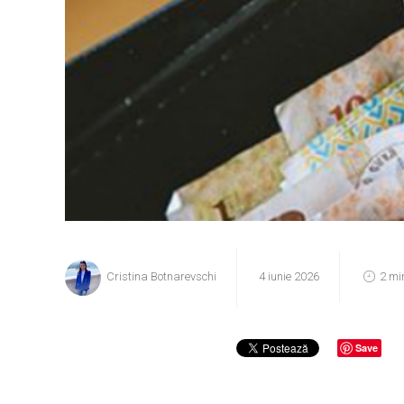
Cristina Botnarevschi
4 iunie 2026
2 mi
Save