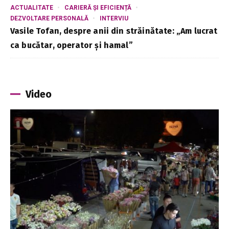
ACTUALITATE
CARIERĂ ȘI EFICIENȚĂ
DEZVOLTARE PERSONALĂ
INTERVIU
Vasile Tofan, despre anii din străinătate: „Am lucrat
ca bucătar, operator și hamal”
Video