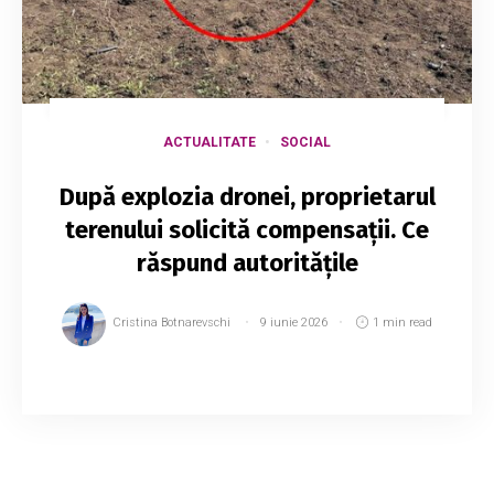
ACTUALITATE
SOCIAL
După explozia dronei, proprietarul
terenului solicită compensații. Ce
răspund autoritățile
Cristina Botnarevschi
9 iunie 2026
1 min read
Proprietarul terenului agricol de lângă satul
Lopatna, raionul Orhei, unde pe 8 iunie s-a
prăbușit și a explodat o dronă, a cerut
despăgubiri pentru pagubele suferite.