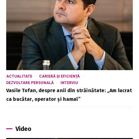
ACTUALITATE
CARIERĂ ȘI EFICIENȚĂ
DEZVOLTARE PERSONALĂ
INTERVIU
Vasile Tofan, despre anii din străinătate: „Am lucrat
ca bucătar, operator și hamal”
Video