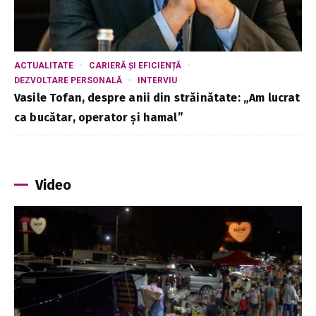
ACTUALITATE
CARIERĂ ȘI EFICIENȚĂ
DEZVOLTARE PERSONALĂ
INTERVIU
Vasile Tofan, despre anii din străinătate: „Am lucrat
ca bucătar, operator și hamal”
Video