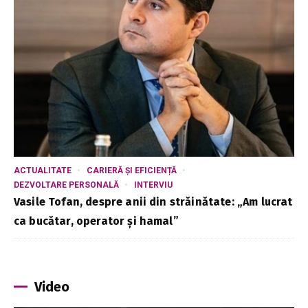
ACTUALITATE
CARIERĂ ȘI EFICIENȚĂ
DEZVOLTARE PERSONALĂ
INTERVIU
Vasile Tofan, despre anii din străinătate: „Am lucrat
ca bucătar, operator și hamal”
Video