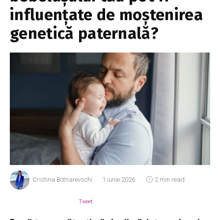
influențate de moștenirea
genetică paternală?
Cristina Botnarevschi
1 iunie 2026
2 min read
Tweet