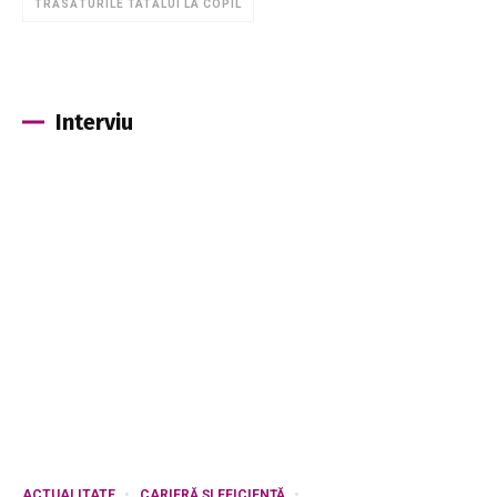
TRĂSĂTURILE TATĂLUI LA COPIL
Interviu
ACTUALITATE
CARIERĂ ȘI EFICIENȚĂ