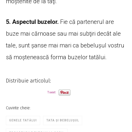
moştenite de la taţi.
5. Aspectul buzelor.
Fie că partenerul are
buze mai cărnoase sau mai subţiri decât ale
tale, sunt şanse mai mari ca bebeluşul vostru
să moştenească forma buzelor tatălui.
Distribuie articolul:
Tweet
Cuvinte cheie:
GENELE TATĂLUI
TATA ȘI BEBELUȘUL