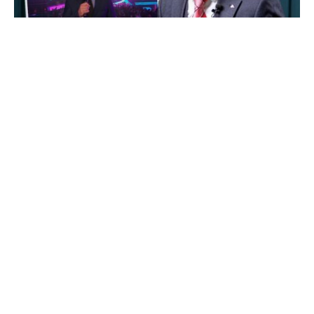
Cristina Botnarevschi
20 mai 2026
1 min read
Tweet
Jurnalistul Gheorghe Gonța a comentat
demisia lui Vlad Țurcanu din funcția de șef
al TRM, în contextul scandalului apărut după
votul juriului din Republica Moldova la
Eurovision, transmite
point.md