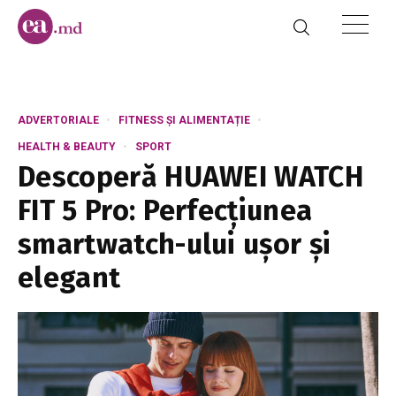
ADVERTORIALE
FITNESS ȘI ALIMENTAȚIE
HEALTH & BEAUTY
SPORT
Descoperă HUAWEI WATCH
FIT 5 Pro: Perfecțiunea
smartwatch-ului ușor și
elegant