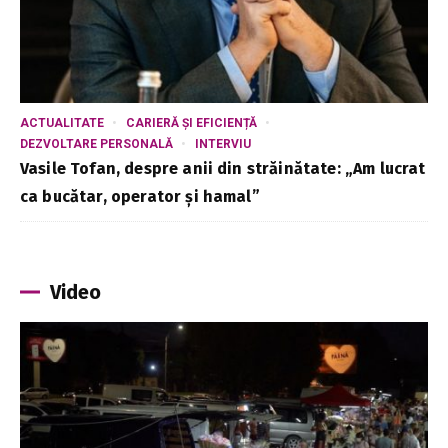
ACTUALITATE
CARIERĂ ȘI EFICIENȚĂ
DEZVOLTARE PERSONALĂ
INTERVIU
Vasile Tofan, despre anii din străinătate: „Am lucrat
ca bucătar, operator și hamal”
Video