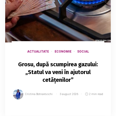
ACTUALITATE
ECONOMIE
SOCIAL
Grosu, după scumpirea gazului:
„Statul va veni în ajutorul
cetățenilor”
Cristina Botnarevschi
3 august 2026
2 min read
Consumatorii de gaze naturale ar putea
beneficia din nou de compensații, care vor fi