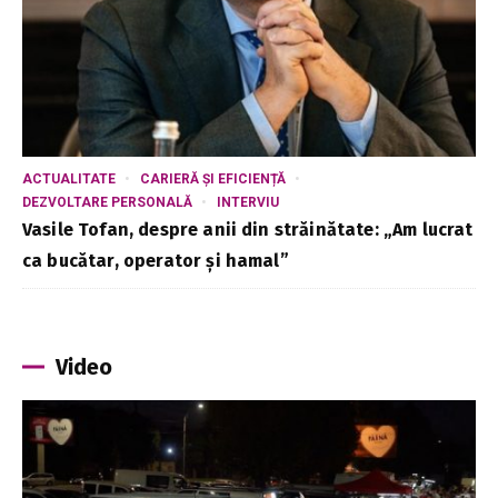
ACTUALITATE
CARIERĂ ȘI EFICIENȚĂ
DEZVOLTARE PERSONALĂ
INTERVIU
Vasile Tofan, despre anii din străinătate: „Am lucrat
ca bucătar, operator și hamal”
Video