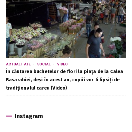
ACTUALITATE
SOCIAL
VIDEO
În căutarea buchetelor de flori la piața de la Calea
Basarabiei, deși în acest an, copiii vor fi lipsiți de
tradiționalul careu (Video)
Instagram