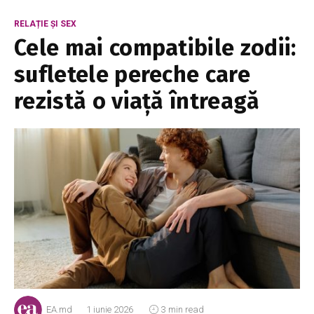
RELAȚIE ȘI SEX
Cele mai compatibile zodii:
sufletele pereche care
rezistă o viață întreagă
EA.md
1 iunie 2026
3 min read