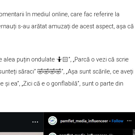
mentarii în mediul online, care fac referire la
nternauți s-au arătat amuzați de acest aspect, așa că
 alea puțin ondulate 🤷🏻‍”, „Parcă o vezi că scrie
unteți săraci” 🤣🤣🤣🤣”, „Așa sunt scările, ce aveți
e și ea”, „Zici că e o gonflabilă”, sunt o parte din