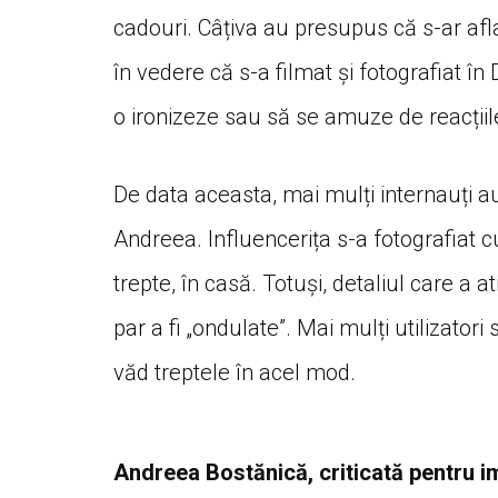
cadouri. Câțiva au presupus că s-ar afla
în vedere că s-a filmat și fotografiat în 
o ironizeze sau să se amuze de reacțiile
De data aceasta, mai mulți internauți au 
Andreea. Influencerița s-a fotografiat c
trepte, în casă. Totuși, detaliul care a 
par a fi „ondulate”. Mai mulți utilizatori
văd treptele în acel mod.
Andreea Bostănică, criticată pentru im