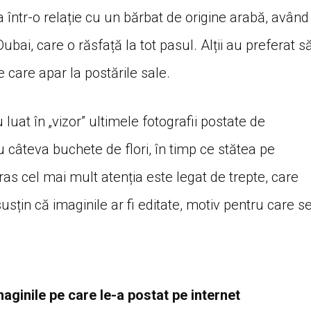
 într-o relație cu un bărbat de origine arabă, având
Dubai, care o răsfață la tot pasul. Alții au preferat s
 care apar la postările sale.
luat în „vizor” ultimele fotografii postate de
u câteva buchete de flori, în timp ce stătea pe
atras cel mai mult atenția este legat de trepte, care
 susțin că imaginile ar fi editate, motiv pentru care s
aginile pe care le-a postat pe internet