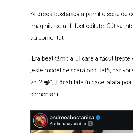
Andreea Bostănică a primit o serie de co
imaginile ce ar fi fost editate. Câțiva i
au comentat:
„Era beat tâmplarul care a făcut treptele
„este model de scară ondulată, dar voi s
voi ? 😂”, „Lăsați fata în pace, atâta poat
comentarii.