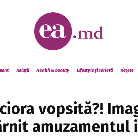
sment
Relații
Health & beauty
Lifestyle și carieră
Rețete
 ciora vopsită?! Ima
ârnit amuzamentul i