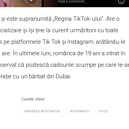
și este supranumită „Regina TikTok-ului”. Are o
lizare și își ține la curent urmăritorii cu toate
es pe platformele Tik Tok și Instagram, arătându-le
îl are. În ultimele luni, românca de 19 ani a intrat în
 observat că postează cadourile scumpe pe care le-a
relație cu un bărbat din Dubai.
Cuvinte cheie:
ANDREEA BOSTANICA
INTERNAUȚI
POZE