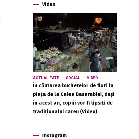
Video
ă
ACTUALITATE
SOCIAL
VIDEO
În căutarea buchetelor de flori la
e
piața de la Calea Basarabiei, deși
în acest an, copiii vor fi lipsiți de
tradiționalul careu (Video)
Instagram