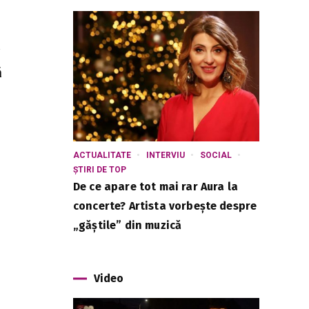
a
ă
ACTUALITATE
INTERVIU
SOCIAL
ȘTIRI DE TOP
De ce apare tot mai rar Aura la
concerte? Artista vorbește despre
„găștile” din muzică
Video