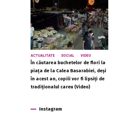
ACTUALITATE
SOCIAL
VIDEO
În căutarea buchetelor de flori la
piața de la Calea Basarabiei, deși
în acest an, copiii vor fi lipsiți de
tradiționalul careu (Video)
Instagram