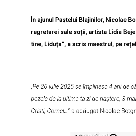
În ajunul Paștelui Blajinilor, Nicolae B
regretarei sale soții, artista Lidia Be
tine, Liduța”, a scris maestrul, pe rețe
„
Pe 26 iulie 2025 se împlinesc 4 ani de c
pozele de la ultima ta zi de naștere, 3 mai
Cristi, Cornel…
” a adăugat Nicolae Botgr