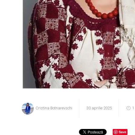
Cristina Botnarevschi
30 aprilie 2025
1
Save