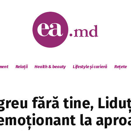
sment
Relații
Health & beauty
Lifestyle și carieră
Rețete
greu fără tine, Lidu
emoționant la aproa