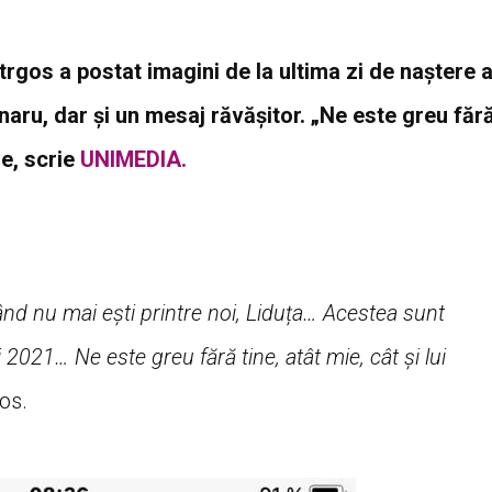
otrgos a postat imagini de la ultima zi de naștere 
jenaru, dar și un mesaj răvășitor. „Ne este greu făr
le, scrie
UNIMEDIA.
ând nu mai ești printre noi, Liduța… Acestea sunt
 2021… Ne este greu fără tine, atât mie, cât și lui
os.