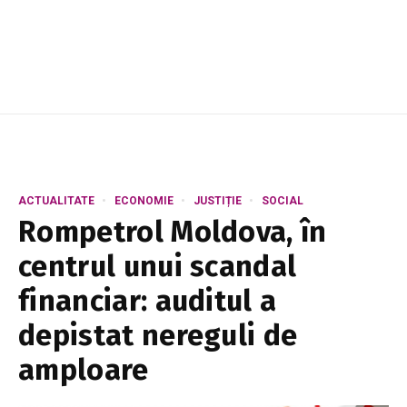
Diez.md a realizat o selecție de pe...
ACTUALITATE
ECONOMIE
JUSTIȚIE
SOCIAL
Rompetrol Moldova, în
centrul unui scandal
financiar: auditul a
depistat nereguli de
amploare