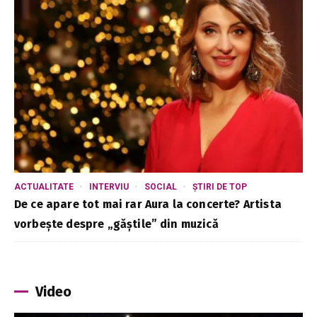
ACTUALITATE
INTERVIU
SOCIAL
ȘTIRI DE TOP
De ce apare tot mai rar Aura la concerte? Artista
vorbește despre „găștile” din muzică
Video