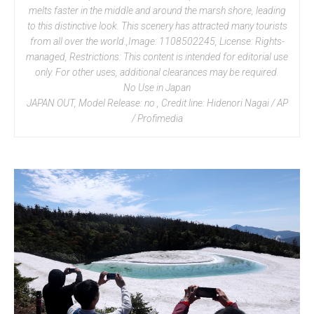
melts faster in the middle and around the marsh shore, leading
to this distinctive look. This scenery has attracted many tourists
from all over the world.,Image: 1108502245, License: Rights-
managed, Restrictions: This content is intended for editorial use
only. For other uses, additional clearances may be required.
No Use in Japan
JAPAN OUT, Model Release: no , Credit line: Hidenori Nagai / AP
/ Profimedia