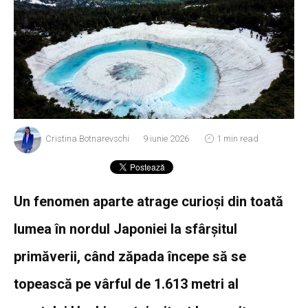
Cristina Botnarevschi
9 iunie 2026
1 min read
Un fenomen aparte atrage curioși din toată
lumea în nordul Japoniei la sfârșitul
primăverii, când zăpada începe să se
topească pe vârful de 1.613 metri al