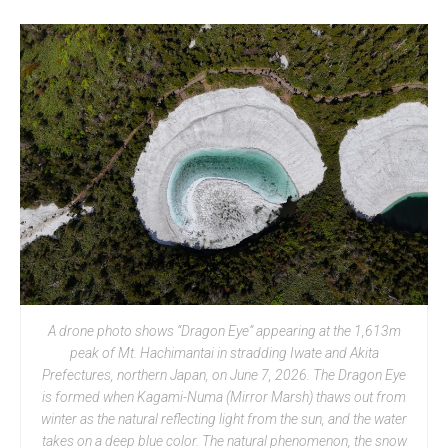
A drone photo shows “Dragon Eye” appearing at the 1,613m
peak of Mt. Hachimantai in stradding Iwate and Akita
Prefectures, northern Japan, on June 7, 2026. The Dragon Eye
is formed when Kagami-Numa (Mirror Marsh) thaws out from
winter as the natural reflecting light from the sun, and the water
takes on a deep blue color. The natural phenomenon, the snow