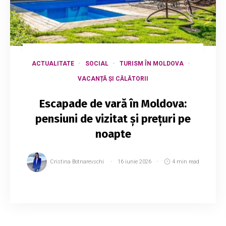
ACTUALITATE
SOCIAL
TURISM ÎN MOLDOVA
VACANȚĂ ȘI CĂLĂTORII
Escapade de vară în Moldova:
pensiuni de vizitat și prețuri pe
noapte
Cristina Botnarevschi
16 iunie 2026
4 min read
O vacanță, chiar și scurtă, poate face adevărate
minuni. Iar pentru liniște, peisaje spectaculoase
și aer curat nu este nevoie să ieși din țară.