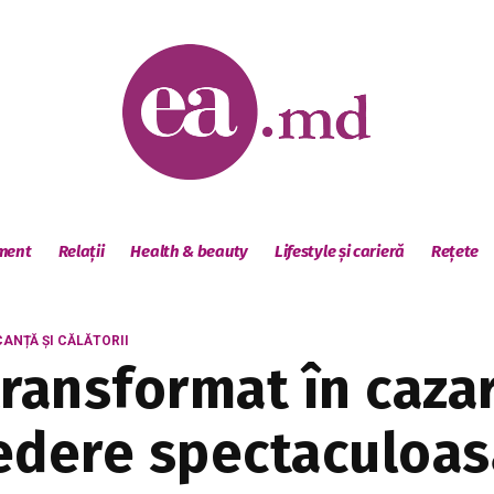
sment
Relații
Health & beauty
Lifestyle și carieră
Rețete
ANȚĂ ȘI CĂLĂTORII
ransformat în cazar
edere spectaculoas