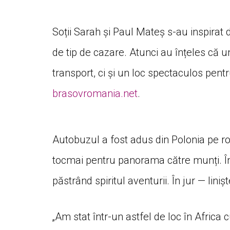
Soții Sarah și Paul Mateș s-au inspirat d
de tip de cazare. Atunci au înțeles că 
transport, ci și un loc spectaculos pent
brasovromania.net
.
Autobuzul a fost adus din Polonia pe roți
tocmai pentru panorama către munți. În 
păstrând spiritul aventurii. În jur — linișt
„Am stat într-un astfel de loc în Africa 