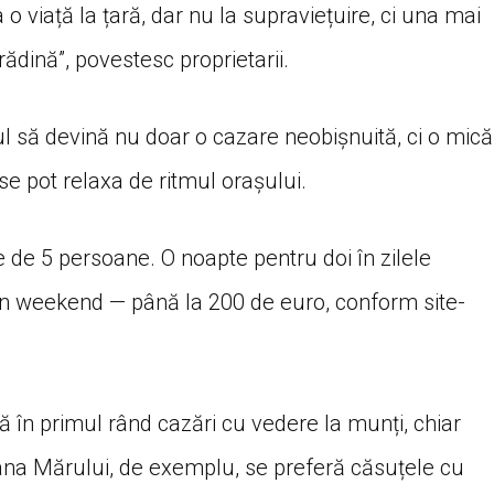
o viață la țară, dar nu la supraviețuire, ci una mai
dină”, povestesc proprietarii.
l să devină nu doar o cazare neobișnuită, ci o mică
e pot relaxa de ritmul orașului.
de 5 persoane. O noapte pentru doi în zilele
 în weekend — până la 200 de euro, conform site-
tă în primul rând cazări cu vedere la munți, chiar
ana Mărului, de exemplu, se preferă căsuțele cu