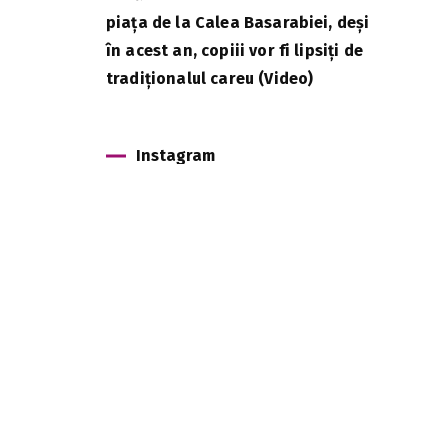
piața de la Calea Basarabiei, deși
în acest an, copiii vor fi lipsiți de
tradiționalul careu (Video)
Instagram