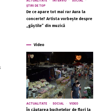
ACTUALITATE
INTERVIU
SOCIAL
ȘTIRI DE TOP
De ce apare tot mai rar Aura la
concerte? Artista vorbește despre
„găștile” din muzică
Video
s
ACTUALITATE
SOCIAL
VIDEO
În căutarea buchetelor de flori la