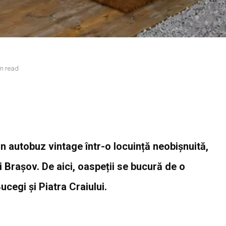
in read
n autobuz vintage într-o locuință neobișnuită,
 Brașov. De aici, oaspeții se bucură de o
cegi și Piatra Craiului.