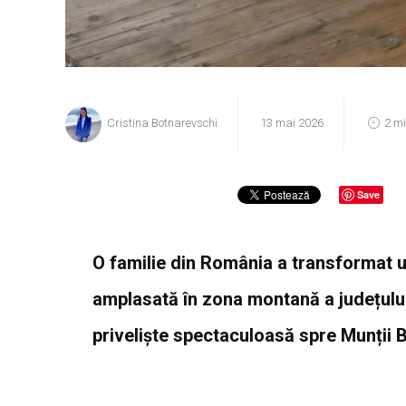
Cristina Botnarevschi
13 mai 2026
2 m
Save
O familie din România a transformat u
amplasată în zona montană a județului
priveliște spectaculoasă spre Munții Bu