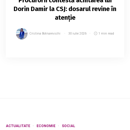
Procurorii contestă achitarea lui
Dorin Damir la CSJ: dosarul revine în
atenție
Cristina Botnarevschi
30 iulie 2026
1 min read
Procurorii au contestat la Curtea Supremă de
Justiție decizia prin care președintele
Federației de Arte Marțiale (FEA), Dorin Damir, a
fost achitat în dosarul de șantaj și amestec ...
ACTUALITATE
ECONOMIE
SOCIAL