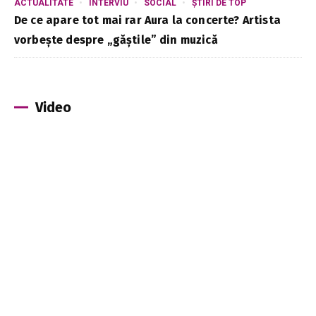
ACTUALITATE
INTERVIU
SOCIAL
ȘTIRI DE TOP
De ce apare tot mai rar Aura la concerte? Artista
vorbește despre „găștile” din muzică
Video