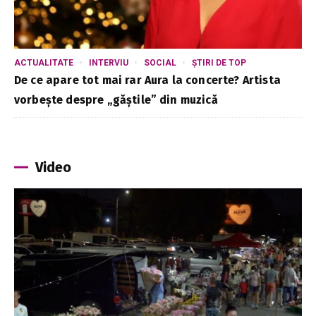
ACTUALITATE
INTERVIU
SOCIAL
ȘTIRI DE TOP
De ce apare tot mai rar Aura la concerte? Artista
vorbește despre „găștile” din muzică
Video