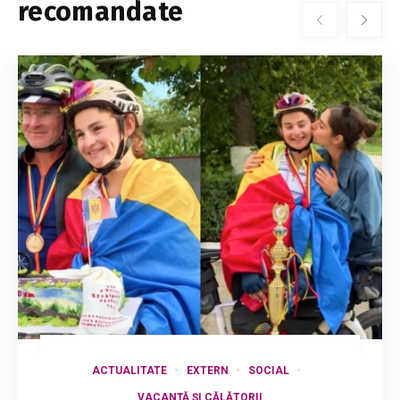
recomandate
ACTUALITATE
EXTERN
SOCIAL
VACANȚĂ ȘI CĂLĂTORII