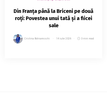
Din Franța până la Briceni pe două
roți: Povestea unui tată și a fiicei
sale
Cristina Botnarevschi
14 iulie 2026
3 min read
Adelina Alexuța, în vârstă de 18 ani, și tatăl său,
Sergiu, au trăit o aventură de neuitat: au pedalat
din localitatea Orcemont, Franța, până în satul
Balasinești, raionul Briceni....