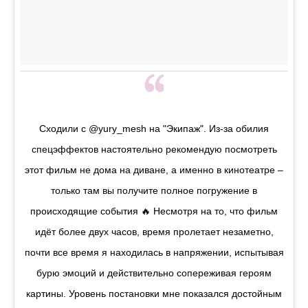
Сходили с @yury_mesh на "Экипаж". Из-за обилия
спецэффектов настоятельно рекомендую посмотреть
этот фильм не дома на диване, а именно в кинотеатре –
только там вы получите полное погружение в
происходящие события 🔥 Несмотря на то, что фильм
идёт более двух часов, время пролетает незаметно,
почти все время я находилась в напряжении, испытывая
бурю эмоций и действительно сопереживая героям
картины. Уровень постановки мне показался достойным