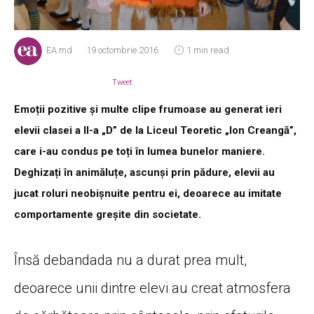
EA.md
19 octombrie 2016
1 min read
Tweet
Emoții pozitive și multe clipe frumoase au generat ieri
elevii clasei a II-a „D” de la Liceul Teoretic „Ion Creangă”,
care i-au condus pe toți în lumea bunelor maniere.
Deghizați în animăluțe, ascunși prin pădure, elevii au
jucat roluri neobișnuite pentru ei, deoarece au imitate
comportamente greșite din societate.
Însă debandada nu a durat prea mult,
deoarece unii dintre elevi au creat atmosfera