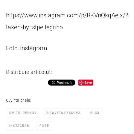
https://www.instagram.com/p/BKVnQkqAelx/?
taken-by=stpellegrino
Foto: Instagram
Distribuie articolul:
Save
Cuvinte cheie:
DMITRI PESKOV
EIZAVETA PESKOVA
FIICĂ
INSTAGRAM
POZE