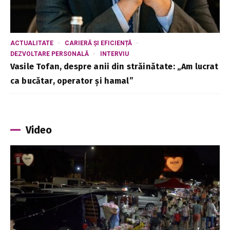
ACTUALITATE
CARIERĂ ȘI EFICIENȚĂ
DEZVOLTARE PERSONALĂ
INTERVIU
Vasile Tofan, despre anii din străinătate: „Am lucrat
ca bucătar, operator și hamal”
Video