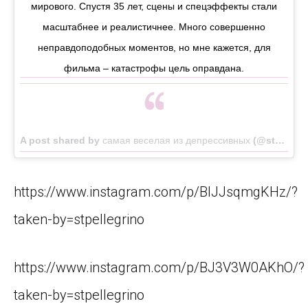
мирового. Спустя 35 лет, сцены и спецэффекты стали
масштабнее и реалистичнее. Много совершенно
неправдоподобных моментов, но мне кажется, для
фильма – катастрофы цель оправдана.
A post shared by
самая веселая из депрессивных
(@stpellegrino) on
https://www.instagram.com/p/BIJJsqmgKHz/?
taken-by=stpellegrino
https://www.instagram.com/p/BJ3V3W0AKhO/?
taken-by=stpellegrino