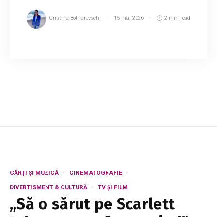
Cristina Botnarevschi
15 mai 2026
2 min read
Președintele Republicii Moldova, Maia Sandu, a
fost întrebată de un participant la întâlnirea cu
cetățenii din Nisporeni de ce miniștrii
beneficiază de salarii ridicate, în timp ce...
CĂRȚI ȘI MUZICĂ
CINEMATOGRAFIE
DIVERTISMENT & CULTURĂ
TV ȘI FILM
„Să o sărut pe Scarlett