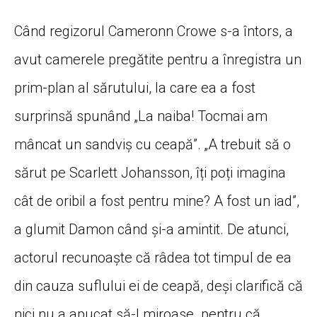
Când regizorul Cameronn Crowe s-a întors, a
avut camerele pregătite pentru a înregistra un
prim-plan al sărutului, la care ea a fost
surprinsă spunând „La naiba! Tocmai am
mâncat un sandviș cu ceapă”. „A trebuit să o
sărut pe Scarlett Johansson, îți poți imagina
cât de oribil a fost pentru mine? A fost un iad”,
a glumit Damon când și-a amintit. De atunci,
actorul recunoaște că râdea tot timpul de ea
din cauza suflului ei de ceapă, deși clarifică că
nici nu a apucat să-l miroase „pentru că