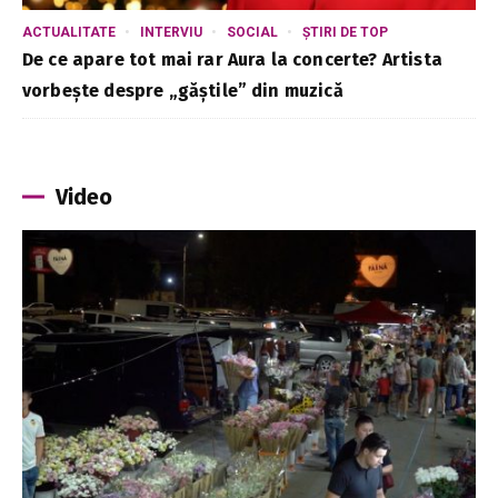
ACTUALITATE
INTERVIU
SOCIAL
ȘTIRI DE TOP
De ce apare tot mai rar Aura la concerte? Artista
vorbește despre „găștile” din muzică
Video