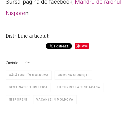
Sursa: pagina de facebook,
Mândru de raionul
Nispore
ni.
Distribuie articolul:
Save
Cuvinte cheie:
CĂLĂTORII ÎN MOLDOVA
COMUNA CIOREȘTI
DESTINATIE TURISTICA
FII TURIST LA TINE ACASĂ
NISPORENI
VACANȚE ÎN MOLDOVA