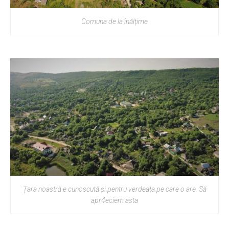
Comuna de la înălțime
Țara noastră e cunoscută și pentru verdeața pe care o are. Să
apr4eciem asta