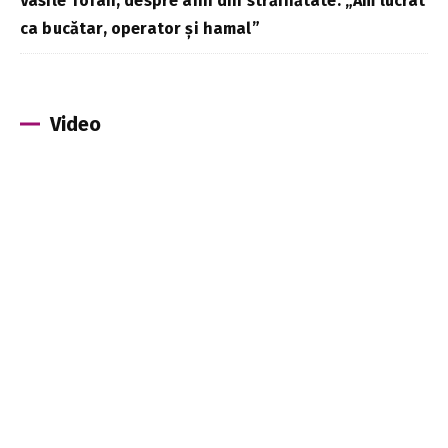
Vasile Tofan, despre anii din străinătate: „Am lucrat
ca bucătar, operator și hamal”
Video