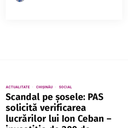
Agenția Națională Transport Auto (ANTA) a
majorat plafonul tarifar pentru transportul
regulat de pasageri pe rutele interraionale.
Noua limită, aplicabilă din 31 iulie, permite ope...
ACTUALITATE
CHIȘINĂU
SOCIAL
Scandal pe șosele: PAS
solicită verificarea
lucrărilor lui Ion Ceban –