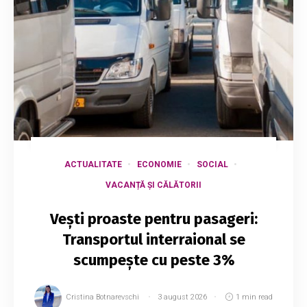
ACTUALITATE
ECONOMIE
SOCIAL
VACANȚĂ ȘI CĂLĂTORII
Vești proaste pentru pasageri:
Transportul interraional se
scumpește cu peste 3%
Cristina Botnarevschi
3 august 2026
1 min read