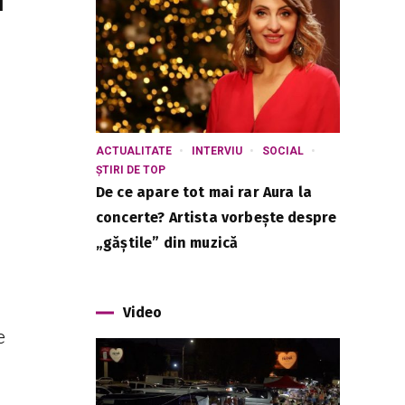
l
ACTUALITATE
INTERVIU
SOCIAL
ȘTIRI DE TOP
De ce apare tot mai rar Aura la
concerte? Artista vorbește despre
„găștile” din muzică
Video
e