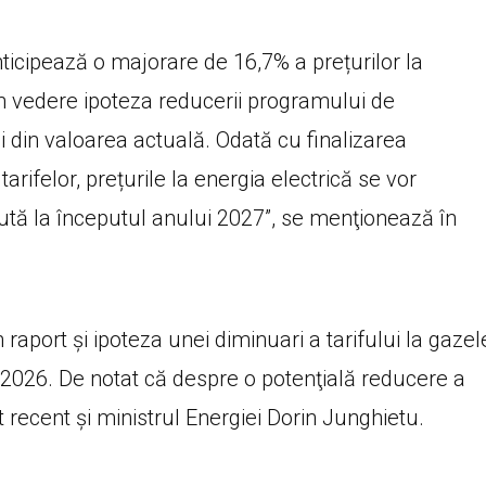
nticipează o majorare de 16,7% a prețurilor la
în vedere ipoteza reducerii programului de
din valoarea actuală. Odată cu finalizarea
rifelor, prețurile la energia electrică se vor
sută la începutul anului 2027”, se menţionează în
raport şi ipoteza unei diminuari a tarifului la gazel
 2026. De notat că despre o potenţială reducere a
t recent şi ministrul Energiei Dorin Junghietu.