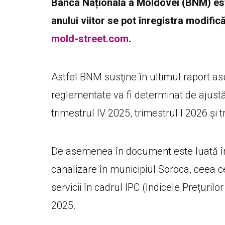
Banca Națională a Moldovei (BNM) esti
anului viitor se pot înregistra modific
mold-street.com
.
Astfel BNM susţine în ultimul raport asup
reglementate va fi determinat de ajustări
trimestrul IV 2025, trimestrul I 2026 și t
De asemenea în document este luată în c
canalizare în municipiul Soroca, ceea c
servicii în cadrul IPC (Indicele Prețuri
2025.