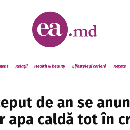
sment
Relații
Health & beauty
Lifestyle și carieră
Rețete
ceput de an se anun
r apa caldă tot în c