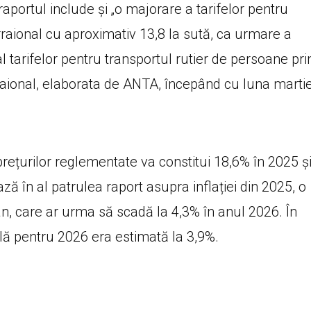
raportul include şi „o majorare a tarifelor pentru
erraional cu aproximativ 13,8 la sută, ca urmare a
al tarifelor pentru transportul rutier de persoane pri
și raional, elaborata de ANTA, începând cu luna marti
rețurilor reglementate va constitui 18,6% în 2025 ş
 în al patrulea raport asupra inflației din 2025, o
an, care ar urma să scadă la 4,3% în anul 2026. În
lă pentru 2026 era estimată la 3,9%.