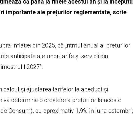
mează că până la finele acestui an și la începutu
ări importante ale prețurilor reglementate, scrie
ra inflației din 2025, că „ritmul anual al prețurilor
le anticipate ale unor tarife și servicii din
rimestrul I 2027”.
alcul şi ajustarea tarifelor la apeduct și
e va determina o creștere a prețurilor la aceste
lor de Consum), cu aproximativ 1,9% în luna octombri