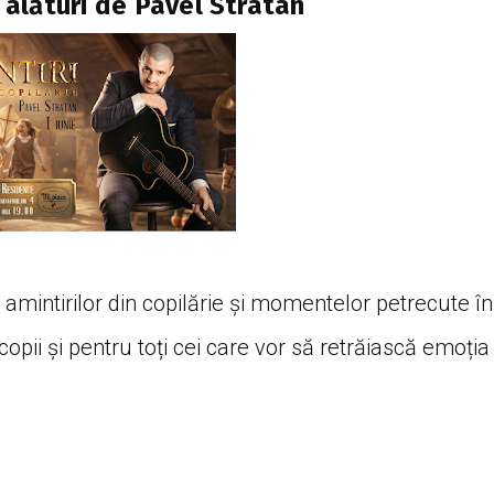
ă alături de Pavel Stratan
amintirilor din copilărie și momentelor petrecute în
 copii și pentru toți cei care vor să retrăiască emoția