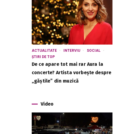
ACTUALITATE
INTERVIU
SOCIAL
ȘTIRI DE TOP
De ce apare tot mai rar Aura la
concerte? Artista vorbește despre
„găștile” din muzică
Video