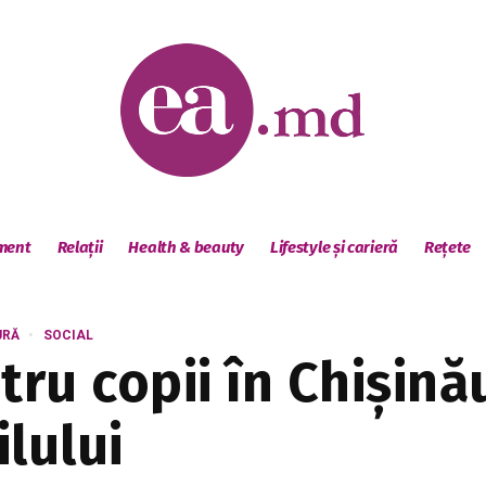
sment
Relații
Health & beauty
Lifestyle și carieră
Rețete
URĂ
SOCIAL
ru copii în Chișină
lului