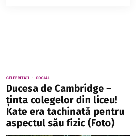
afaceri Liuba Babuțchi, soțul acesteia, Roman
Babuțchi, a venit cu un mesaj emoționant
despre perioada grea prin care a trecut și
despr...
CELEBRITĂȚI
SOCIAL
Ducesa de Cambridge –
ținta colegelor din liceu!
Kate era tachinată pentru
aspectul său fizic (Foto)