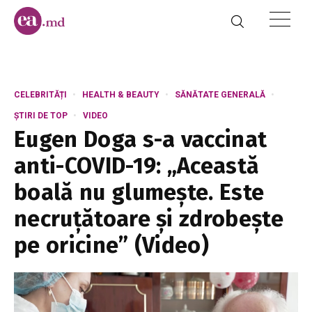
CELEBRITĂȚI
HEALTH & BEAUTY
SĂNĂTATE GENERALĂ
ȘTIRI DE TOP
VIDEO
Eugen Doga s-a vaccinat
anti-COVID-19: „Această
boală nu glumește. Este
necruțătoare și zdrobește
pe oricine” (Video)