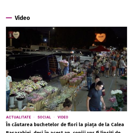
Video
ACTUALITATE
SOCIAL
VIDEO
În căutarea buchetelor de flori la piața de la Calea
Basarabiei, deși în acest an, copiii vor fi lipsiți de