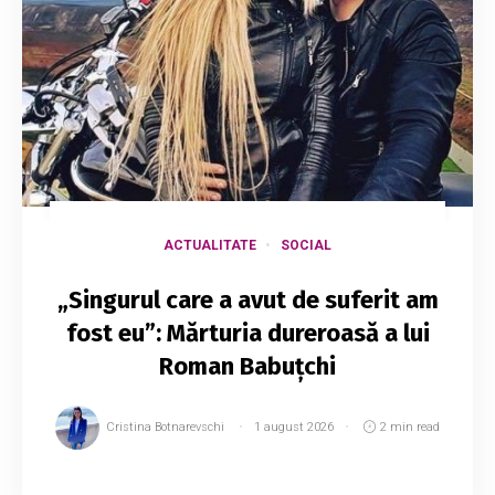
ACTUALITATE
SOCIAL
„Singurul care a avut de suferit am
fost eu”: Mărturia dureroasă a lui
Roman Babuțchi
Cristina Botnarevschi
1 august 2026
2 min read
La un an și jumătate de la moartea femeii de