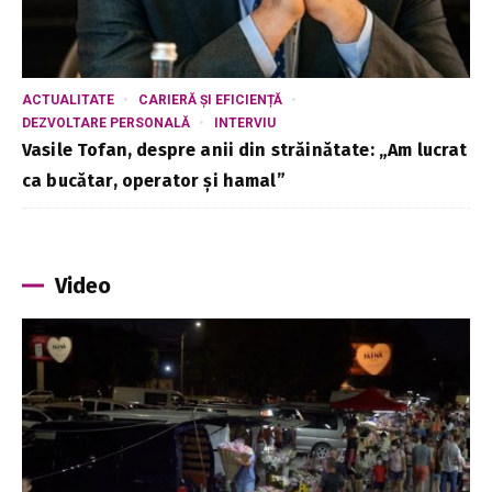
ACTUALITATE
CARIERĂ ȘI EFICIENȚĂ
DEZVOLTARE PERSONALĂ
INTERVIU
Vasile Tofan, despre anii din străinătate: „Am lucrat
ca bucătar, operator și hamal”
Video