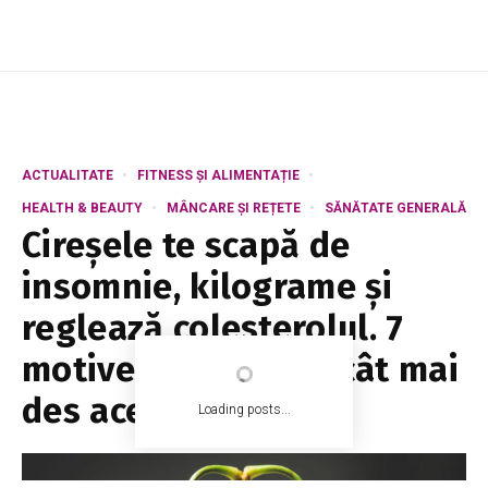
ACTUALITATE
FITNESS ȘI ALIMENTAȚIE
HEALTH & BEAUTY
MÂNCARE ȘI REȚETE
SĂNĂTATE GENERALĂ
Cireșele te scapă de
insomnie, kilograme și
reglează colesterolul. 7
motive să mănânci cât mai
des aceste fructe
Loading posts...