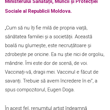
Ministerului Sănătății, Muncii și Protecției
Sociale al Republicii Moldova.
„Cum să nu îți fie milă de propria viață,
sănătatea familiei și a societății. Această
boală nu glumește, este necruțătoare și
zdrobește pe oricine. Ea nu știe nici de orgoliu,
mândrie. Îmi este dor de scenă, de voi.
Vaccinați-vă, dragii mei. Vaccinul e făcut de
savanți. Trebuie să avem încredere în ei”, a
spus compozitorul, Eugen Doga.
În acest fel, renumitul artist îndeamnă