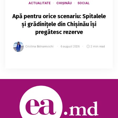
ACTUALITATE
CHIȘINĂU
SOCIAL
Apă pentru orice scenariu: Spitalele
și grădinițele din Chișinău își
pregătesc rezerve
Cristina Botnarevschi
6 august 2026
2 min read
Capitala se pregătește pentru un posibil
scenariu de criză în alimentarea cu apă, în
contextul scăderii accentuate a nivelului
Nistrului și a reducerii volumului de apă din lacul
d...