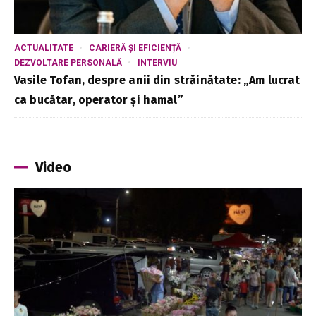
ACTUALITATE
CARIERĂ ȘI EFICIENȚĂ
DEZVOLTARE PERSONALĂ
INTERVIU
Vasile Tofan, despre anii din străinătate: „Am lucrat
ca bucătar, operator și hamal”
Video