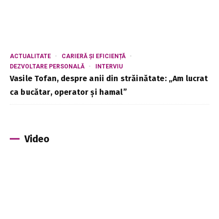
ACTUALITATE
CARIERĂ ȘI EFICIENȚĂ
DEZVOLTARE PERSONALĂ
INTERVIU
Vasile Tofan, despre anii din străinătate: „Am lucrat
ca bucătar, operator și hamal”
Video