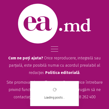
Cum ne poți ajuta?
Orice reproducere, integrală sau
parțială, este posibilă numai cu acordul prealabil al
redacției.
Politica editorială
.
Site promovat de
seolitte.com
. Pentru orice întrebare
privind funcționarea site-ului EA.md, vă rugăm să ne
contactați la
sales@ea.md
sau +373 78 262 400
Loading posts...