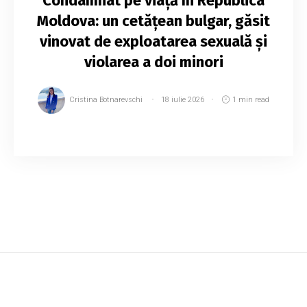
Condamnat pe viață în Republica
Moldova: un cetățean bulgar, găsit
vinovat de exploatarea sexuală și
violarea a doi minori
Cristina Botnarevschi
18 iulie 2026
1 min read
Un cețățean al Bulgariei, în vârstă de 46 de ani,
a fost condamnat pe viață în R. Moldova pentru
un șir de infracțiuni, inclusiv exploatarea
sexuală a unui minor de 9 ani în Sofia ...