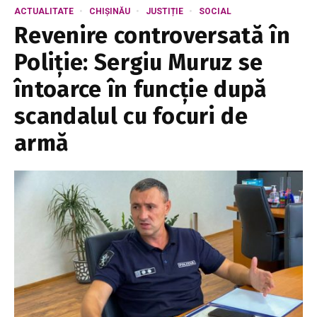
ACTUALITATE
CHIȘINĂU
JUSTIȚIE
SOCIAL
Revenire controversată în
Poliție: Sergiu Muruz se
întoarce în funcție după
scandalul cu focuri de
armă